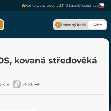
|
Kontakt a prodejny
Přihlášení
Registrace
0
Prázdný košík
CZK
S, kovaná středověká
výroba
Středověk