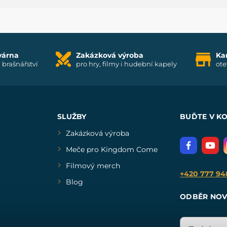
várna
Zakázková výroba
Ka
i brašnářství
pro hry, filmy i hudební kapely
ote
SLUŽBY
BUĎTE V K
Zakázková výroba
Meče pro Kingdom Come
Filmový merch
+420 777 94
Blog
ODBĚR NOV