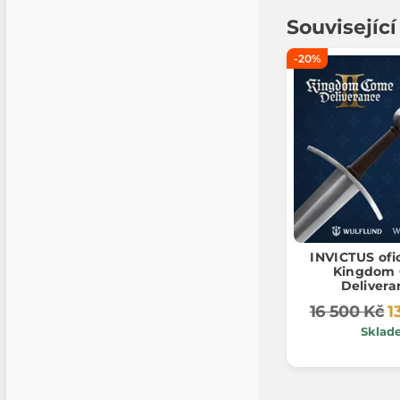
Souvisejíc
-20%
INVICTUS ofi
Kingdom
Delivera
16 500 Kč
1
Sklad