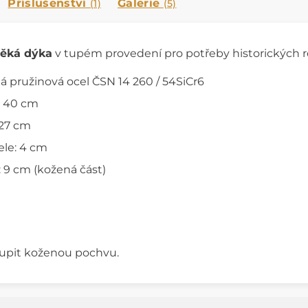
Příslušenství
Galerie
(1)
(5)
věká dýka
v tupém provedení pro potřeby historických r
ná pružinová ocel ČSN 14 260 / 54SiCr6
: 40 cm
 27 cm
ele: 4 cm
: 9 cm (kožená část)
g
oupit koženou pochvu.