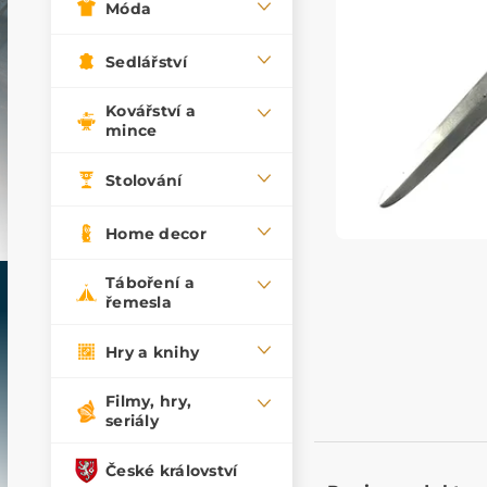
Móda
Sedlářství
Kovářství a
mince
Stolování
Home decor
Táboření a
řemesla
Hry a knihy
Filmy, hry,
seriály
České království