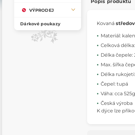
Popis produktu
VÝPRODEJ
Kovaná
středo
Dárkové poukazy
Materiál: kale
Celková délka
Délka čepele:
Max. šířka čep
Délka rukojeti
Čepel: tupá
Váha: cca 525
Česká výroba
K dýce lze přik