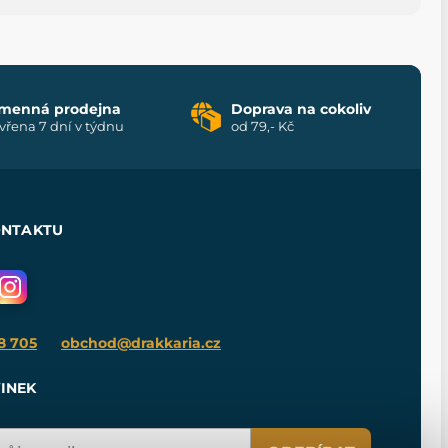
menná prodejna
Doprava na cokoliv
vřena 7 dní v týdnu
od 79,- Kč
ONTAKTU
8 705
obchod@drakkaria.cz
INEK