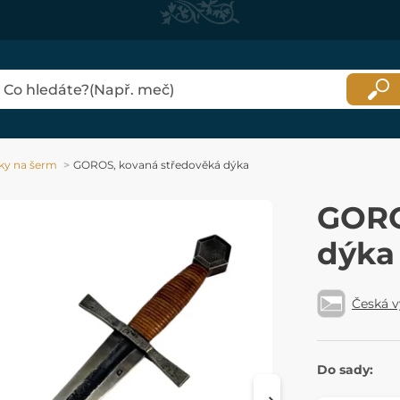
ky na šerm
GOROS, kovaná středověká dýka
GORO
dýka
Česká 
Do sady: