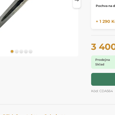
Pochva na 
+ 1 290 K
3 40
Prodejna
Sklad
Kód: CDA564