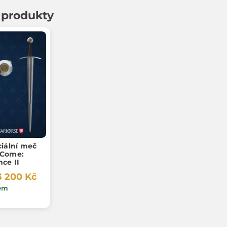
í produkty
ciální meč
 Come:
nce II
3 200 Kč
em