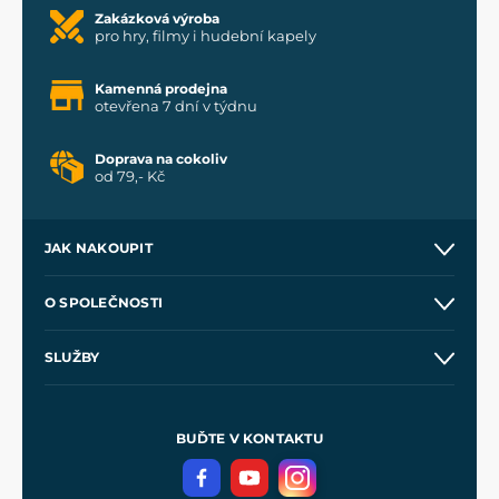
Zakázková výroba
pro hry, filmy i hudební kapely
Kamenná prodejna
otevřena 7 dní v týdnu
Doprava na cokoliv
od 79,- Kč
JAK NAKOUPIT
Kontakt a prodejny
O SPOLEČNOSTI
Obchodní podmínky
O nás
SLUŽBY
Velkoobchod
Naše dílny
Nákup na splátky
Zakázková výroba
Pro média
Meče pro Kingdom Come
BUĎTE V KONTAKTU
Volná místa
Filmový merch