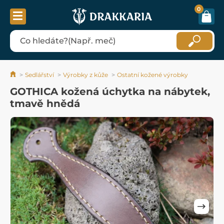
0
Sedlářství
Výrobky z kůže
Ostatní kožené výrobky
GOTHICA kožená úchytka na nábytek,
tmavě hnědá