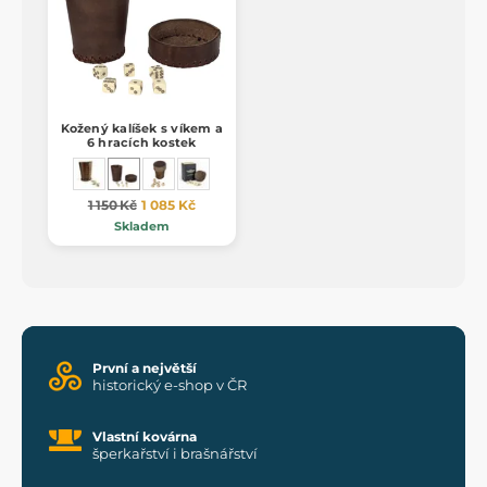
Kožený kalíšek s víkem a
6 hracích kostek
1 150 Kč
1 085 Kč
Skladem
První a největší
historický e-shop v ČR
Vlastní kovárna
šperkařství i brašnářství