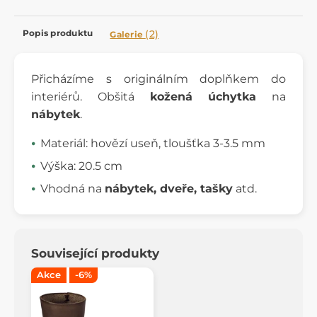
Popis produktu
(2)
Galerie
Přicházíme s originálním doplňkem do
interiérů. Obšitá
kožená úchytka
na
nábytek
.
Materiál: hovězí useň, tloušťka 3-3.5 mm
Výška: 20.5 cm
Vhodná na
nábytek, dveře, tašky
atd.
Související produkty
Akce
-6%