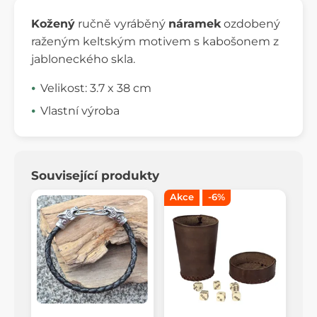
Kožený
ručně vyráběný
náramek
ozdobený
raženým keltským motivem s kabošonem z
jabloneckého skla.
Velikost: 3.7 x 38 cm
Vlastní výroba
Související produkty
Akce
-6%