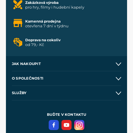
Zakázková výroba
pro hry, filmy i hudební kapely
Kamenná prodejna
otevřena 7 dní v týdnu
Doprava na cokoliv
od 79,- Kč
JAK NAKOUPIT
Kontakt a prodejny
O SPOLEČNOSTI
Obchodní podmínky
O nás
SLUŽBY
Velkoobchod
Naše dílny
Nákup na splátky
Zakázková výroba
Pro média
Meče pro Kingdom Come
BUĎTE V KONTAKTU
Volná místa
Filmový merch
Blog