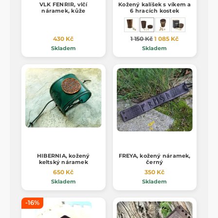
VLK FENRIR, vlčí
Kožený kalíšek s víkem a
náramek, kůže
6 hracích kostek
430 Kč
1 150 Kč
1 085 Kč
Skladem
Skladem
HIBERNIA, kožený
FREYA, kožený náramek,
keltský náramek
černý
650 Kč
350 Kč
Skladem
Skladem
-16%