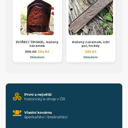
ZVÍŘECÍ TRISKEL, kožený
Kožený náramek, irští
náramek
psi, hnědý
396 Kč
334 Kč
330 Kč
Skladem
Skladem
První a největší
historický e-shop v ČR
Vlastní kovárna
šperkařství i brašnářství