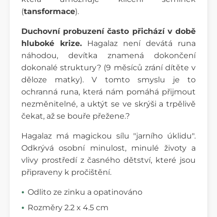
(
tansformace
).
Duchovní probuzení často přichází v době
hluboké krize.
Hagalaz není devátá runa
náhodou, devítka znamená dokončení
dokonalé struktury? (9 měsíců zrání dítěte v
děloze matky). V tomto smyslu je to
ochranná runa, která nám pomáhá přijmout
nezměnitelné, a uktýt se ve skrýši a trpělivě
čekat, až se bouře přežene.?
Hagalaz má magickou sílu "jarního úklidu".
Odkrývá osobní minulost, minulé životy a
vlivy prostředí z časného dětství, které jsou
připraveny k pročištění.
Odlito ze zinku a opatinováno
Rozměry 2.2 x 4.5 cm