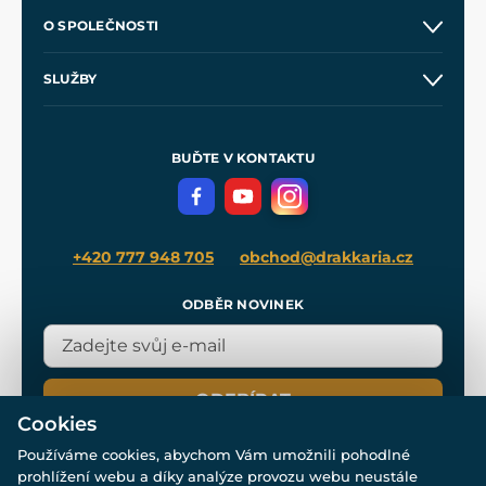
Kontakt a prodejny
O SPOLEČNOSTI
Obchodní podmínky
O nás
SLUŽBY
Velkoobchod
Naše dílny
Nákup na splátky
Zakázková výroba
Pro média
Meče pro Kingdom Come
BUĎTE V KONTAKTU
Volná místa
Filmový merch
Blog
+420 777 948 705
obchod@drakkaria.cz
ODBĚR NOVINEK
ODEBÍRAT
Cookies
Používáme cookies, abychom Vám umožnili pohodlné
prohlížení webu a díky analýze provozu webu neustále