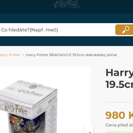
arry Potter
Harry Potter BRADAVICE 19.5cm sběratelský pohár
Harr
19.5c
980 
Cena před s