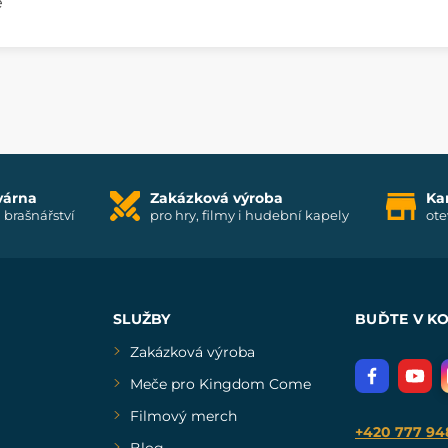
e
várna
Zakázková výroba
Ka
i brašnářství
pro hry, filmy i hudební kapely
ote
SLUŽBY
BUĎTE V K
Zakázková výroba
Meče pro Kingdom Come
Filmový merch
+420 777 94