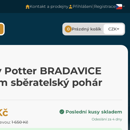
|
Kontakt a prodejny
Přihlášení
Registrace
0
Prázdný košík
CZK
y Potter BRADAVICE
m sběratelský pohár
Kč
Poslední kusy skladem
Odeslání za 4 dny
levou:
1 650 Kč