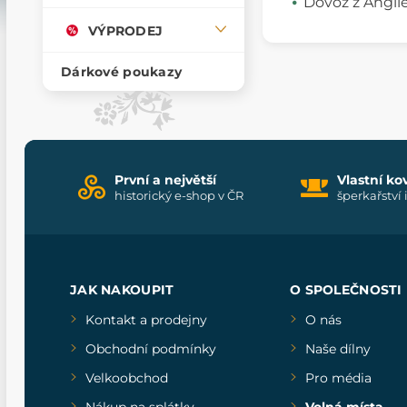
Dovoz z Angli
VÝPRODEJ
Dárkové poukazy
První a největší
Vlastní ko
historický e-shop v ČR
šperkařství 
JAK NAKOUPIT
O SPOLEČNOSTI
Kontakt a prodejny
O nás
Obchodní podmínky
Naše dílny
Velkoobchod
Pro média