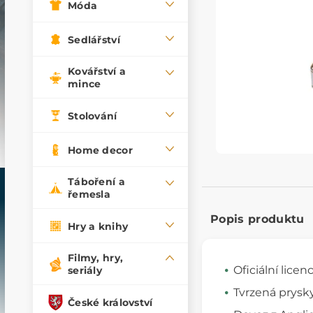
Móda
Sedlářství
Kovářství a
mince
Stolování
Home decor
Táboření a
řemesla
Popis produktu
Hry a knihy
Filmy, hry,
Oficiální licen
seriály
Tvrzená prysk
České království