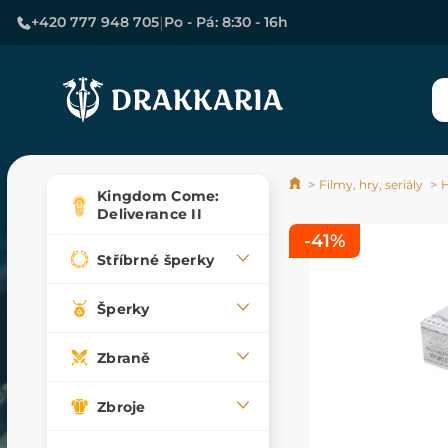
|
+420 777 948 705
Po - Pá: 8:30 - 16h
Filmy, hry, seriály
H
Kingdom Come:
Deliverance II
-41%
Stříbrné šperky
Šperky
Zbraně
Zbroje