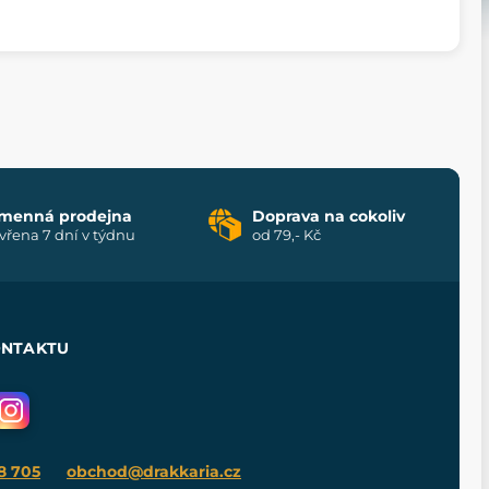
menná prodejna
Doprava na cokoliv
vřena 7 dní v týdnu
od 79,- Kč
ONTAKTU
8 705
obchod@drakkaria.cz