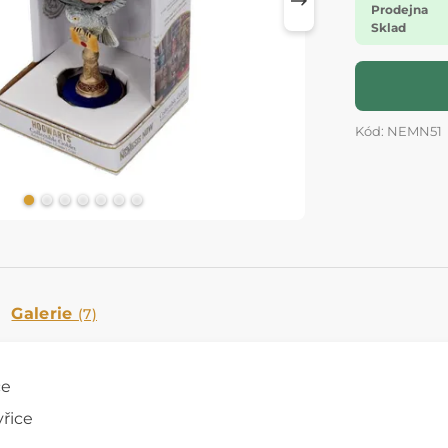
Prodejna
Sklad
Kód: NEMN51
Galerie
(7)
ce
yřice