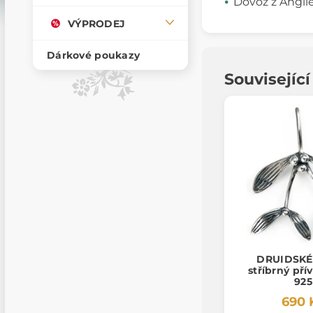
Dovoz z Angli
VÝPRODEJ
Dárkové poukazy
Souvisejíc
DRUIDSKÉ 
stříbrný pří
925
690 