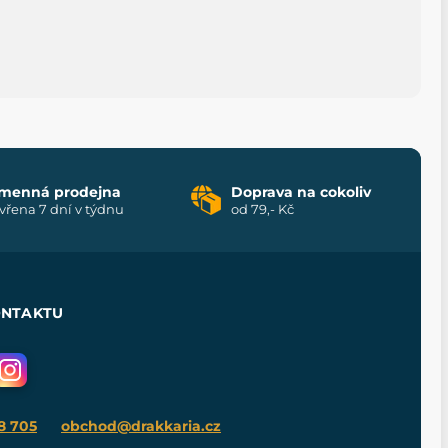
menná prodejna
Doprava na cokoliv
vřena 7 dní v týdnu
od 79,- Kč
ONTAKTU
8 705
obchod@drakkaria.cz