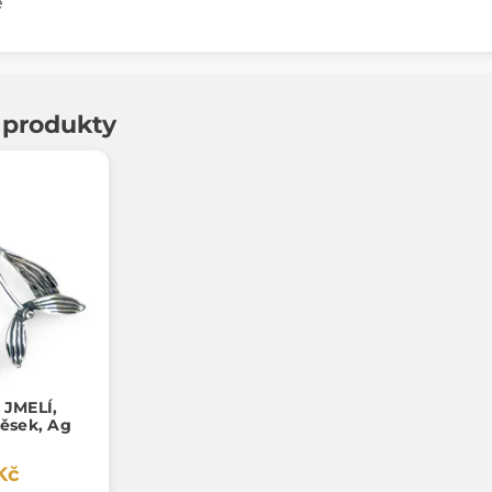
e
í produkty
JMELÍ,
věsek, Ag
Kč