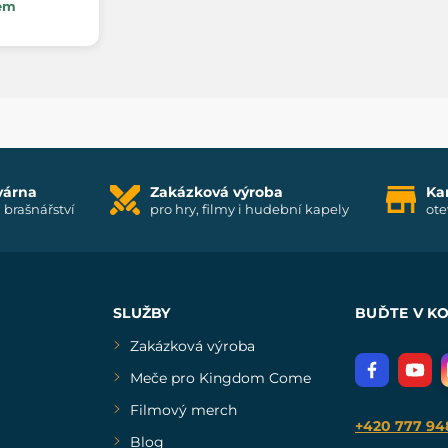
em
várna
Zakázková výroba
Ka
i brašnářství
pro hry, filmy i hudební kapely
ote
SLUŽBY
BUĎTE V K
Zakázková výroba
Meče pro Kingdom Come
Filmový merch
+420 777 94
Blog