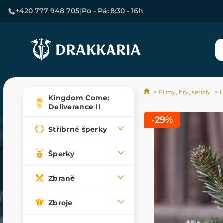
|
+420 777 948 705
Po - Pá: 8:30 - 16h
Filmy, hry, seriály
H
Kingdom Come:
Deliverance II
-29%
Stříbrné šperky
Šperky
Zbraně
Zbroje