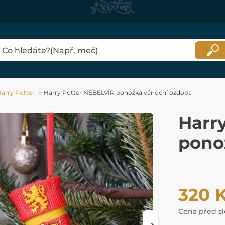
arry Potter
Harry Potter NEBELVÍR ponožka vánoční ozdoba
Harr
pono
320 
Cena před s