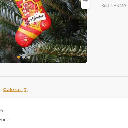
Kód: NAN250
Galerie
(3)
ce
yřice