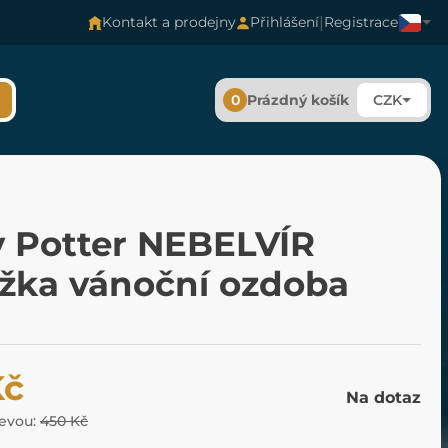
|
Kontakt a prodejny
Přihlášení
Registrace
0
Prázdný košík
CZK
y Potter NEBELVÍR
žka vánoční ozdoba
Kč
Na dotaz
levou:
450 Kč