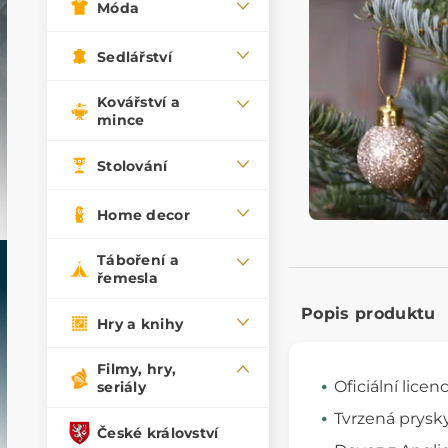
Móda
Sedlářství
Kovářství a
mince
Stolování
Home decor
Táboření a
řemesla
Popis produktu
Hry a knihy
Filmy, hry,
Oficiální licen
seriály
Tvrzená prysk
České království