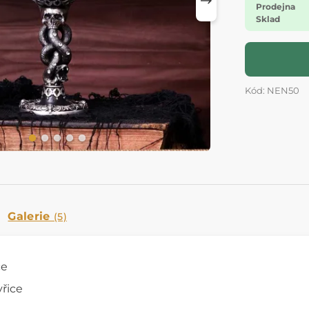
Prodejna
Sklad
Kód: NEN50
Galerie
(5)
ce
yřice