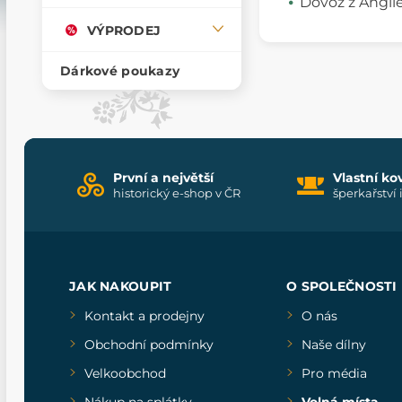
Dovoz z Angli
VÝPRODEJ
Dárkové poukazy
První a největší
Vlastní ko
historický e-shop v ČR
šperkařství 
JAK NAKOUPIT
O SPOLEČNOSTI
Kontakt a prodejny
O nás
Obchodní podmínky
Naše dílny
Velkoobchod
Pro média