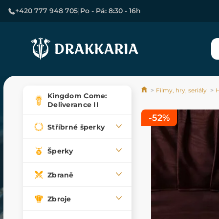
|
+420 777 948 705
Po - Pá: 8:30 - 16h
Filmy, hry, seriály
H
Kingdom Come:
Deliverance II
-52%
Stříbrné šperky
Šperky
Zbraně
Zbroje