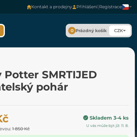
|
Kontakt a prodejny
Přihlášení
Registrace
0
Prázdný košík
CZK
y Potter SMRTIJED
telský pohár
Kč
Skladem 3-4 ks
U vás může být již: 11. 8.
levou:
1 850 Kč