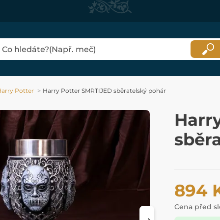
arry Potter
Harry Potter SMRTIJED sběratelský pohár
Harr
sběra
894 
Cena před s