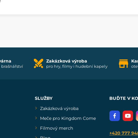
e
várna
Zakázková výroba
Ka
i brašnářství
pro hry, filmy i hudební kapely
ote
SLUŽBY
BUĎTE V K
Zakázková výroba
Meče pro Kingdom Come
Filmový merch
+420 777 94