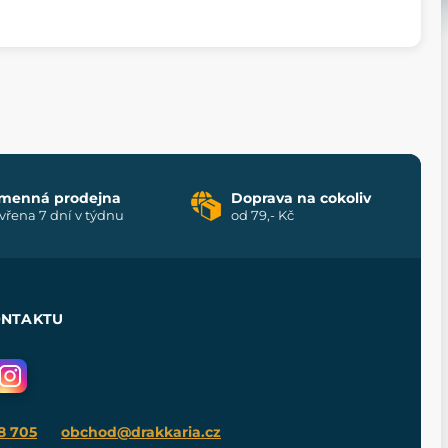
menná prodejna
Doprava na cokoliv
vřena 7 dní v týdnu
od 79,- Kč
ONTAKTU
8 705
obchod@drakkaria.cz