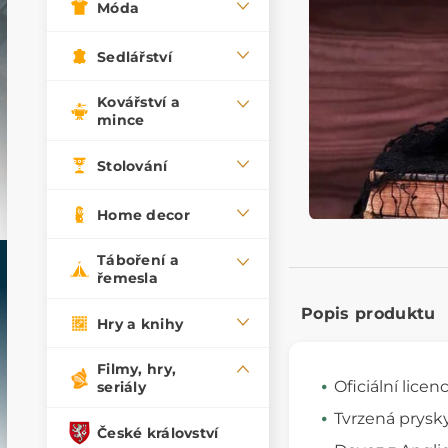
Móda
Sedlářství
Kovářství a
mince
Stolování
Home decor
Táboření a
řemesla
Popis produktu
Hry a knihy
Filmy, hry,
Oficiální licen
seriály
Tvrzená prysk
České království