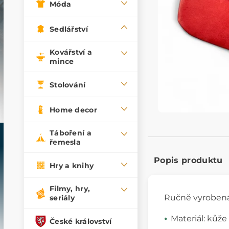
Móda
Sedlářství
Kovářství a
mince
Stolování
Home decor
Táboření a
řemesla
Popis produktu
Hry a knihy
Filmy, hry,
Ručně vyroben
seriály
Materiál: kůže
České království