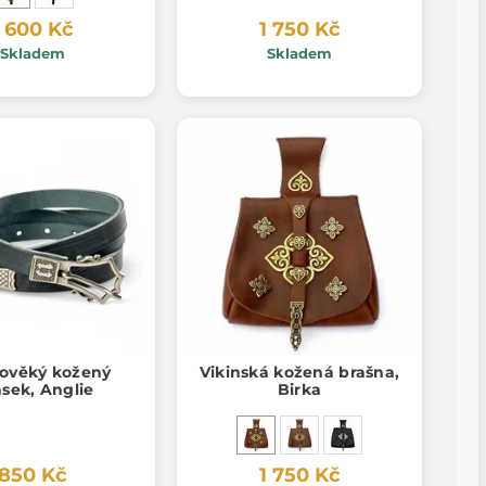
1 600 Kč
1 750 Kč
Skladem
Skladem
dověký kožený
Vikinská kožená brašna,
sek, Anglie
Birka
850 Kč
1 750 Kč