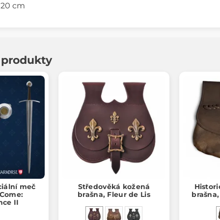
x 20 cm
í produkty
ciální meč
Středověká kožená
Histor
 Come:
brašna, Fleur de Lis
brašna, 
nce II