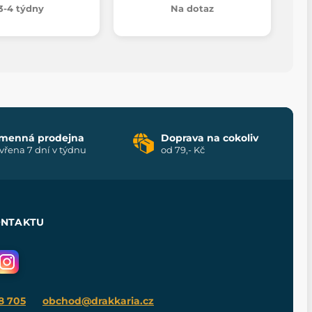
3-4 týdny
Na dotaz
menná prodejna
Doprava na cokoliv
vřena 7 dní v týdnu
od 79,- Kč
ONTAKTU
8 705
obchod@drakkaria.cz