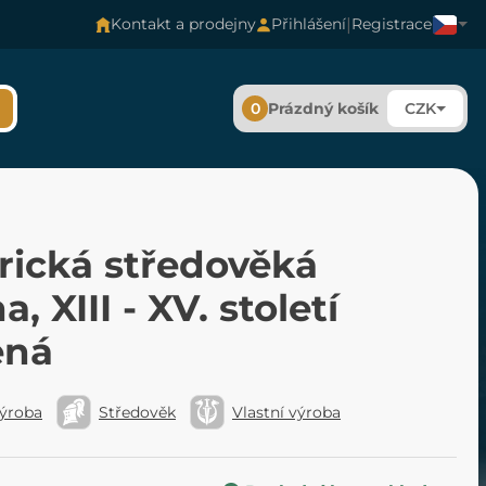
|
Kontakt a prodejny
Přihlášení
Registrace
0
Prázdný košík
CZK
rická středověká
a, XIII - XV. století
ená
výroba
Středověk
Vlastní výroba