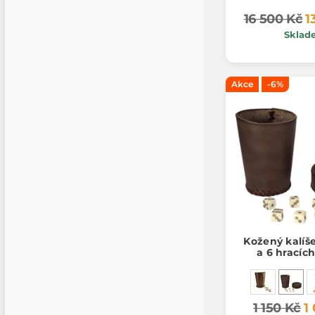
16 500 Kč
1
Sklad
Akce
-6%
Kožený kalíš
a 6 hracíc
1 150 Kč
1