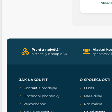
Sklad
První a největší
Vlastní ko
historický e-shop v ČR
šperkařství 
JAK NAKOUPIT
O SPOLEČNOSTI
Kontakt a prodejny
O nás
Obchodní podmínky
Naše dílny
Velkoobchod
Pro média
Nákup na splátky
Volná místa