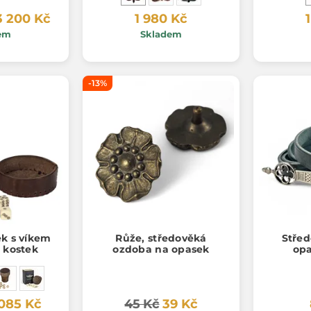
3 200 Kč
1 980 Kč
em
Skladem
-13%
ek s víkem
Růže, středověká
Stře
h kostek
ozdoba na opasek
opa
 085 Kč
45 Kč
39 Kč