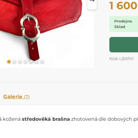
1 600
Prodejna
Sklad
Kód: LBA741
Galerie
(7)
á kožená
středověká brašna
zhotovená dle dobových př