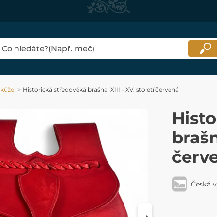
 kůže
Historická středověká brašna, XIII - XV. století červená
Histo
brašn
červ
Česká 