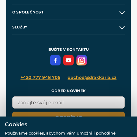
Kontakt a prodejny
O SPOLEČNOSTI
Obchodní podmínky
O nás
SLUŽBY
Velkoobchod
Naše dílny
Nákup na splátky
Zakázková výroba
Pro média
Meče pro Kingdom Come
BUĎTE V KONTAKTU
Volná místa
Filmový merch
Blog
+420 777 948 705
obchod@drakkaria.cz
ODBĚR NOVINEK
ODEBÍRAT
Cookies
Používáme cookies, abychom Vám umožnili pohodlné