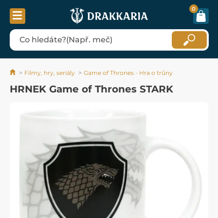
0
Filmy, hry, seriály
Game of Thrones - Hra o trůny
HRNEK Game of Thrones STARK