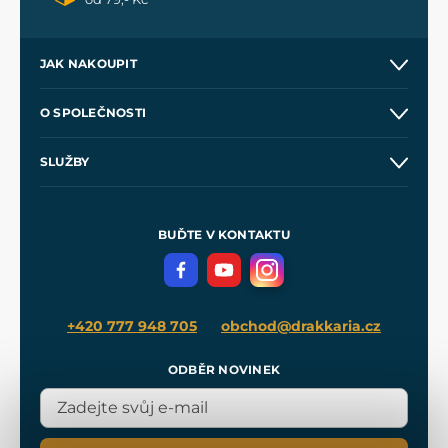
JAK NAKOUPIT
Kontakt a prodejny
O SPOLEČNOSTI
Obchodní podmínky
O nás
SLUŽBY
Velkoobchod
Naše dílny
Nákup na splátky
Zakázková výroba
Pro média
Meče pro Kingdom Come
BUĎTE V KONTAKTU
Volná místa
Filmový merch
Blog
+420 777 948 705
obchod@drakkaria.cz
ODBĚR NOVINEK