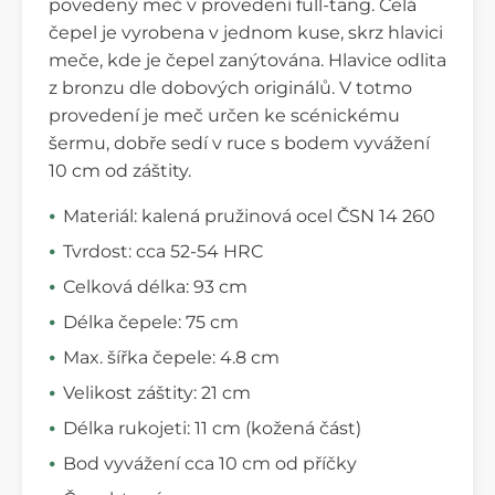
povedený meč v provedení full-tang. Celá
čepel je vyrobena v jednom kuse, skrz hlavici
meče, kde je čepel zanýtována. Hlavice odlita
z bronzu dle dobových originálů. V totmo
provedení je meč určen ke scénickému
šermu, dobře sedí v ruce s bodem vyvážení
10 cm od záštity.
Materiál: kalená pružinová ocel ČSN 14 260
Tvrdost: cca 52-54 HRC
Celková délka: 93 cm
Délka čepele: 75 cm
Max. šířka čepele: 4.8 cm
Velikost záštity: 21 cm
Délka rukojeti: 11 cm (kožená část)
Bod vyvážení cca 10 cm od příčky