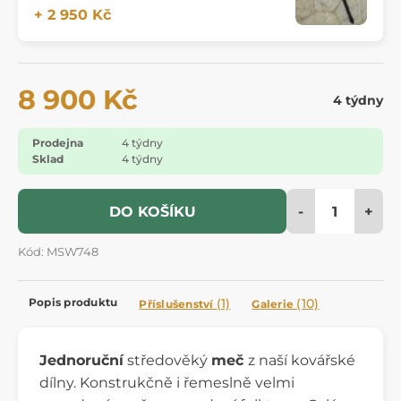
+ 2 950 Kč
8 900 Kč
4 týdny
Prodejna
4 týdny
Sklad
4 týdny
-
+
DO KOŠÍKU
Kód: MSW748
Popis produktu
(1)
(10)
Příslušenství
Galerie
Jednoruční
středověký
meč
z naší kovářské
dílny. Konstrukčně i řemeslně velmi