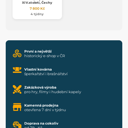
XIV.století, Čechy
7 800 Kč
4 týdny
První a největší
historický e-shop v ČR
Vlastní kovárna
šperkařství i brašnářství
Zakázková výroba
pro hry, filmy i hudební kapely
Kamenná prodejna
otevřena 7 dní v týdnu
Doprava na cokoliv
od 79,- Kč