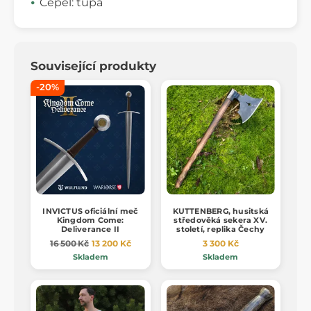
Čepel: tupá
Související produkty
-20%
INVICTUS oficiální meč
KUTTENBERG, husitská
Kingdom Come:
středověká sekera XV.
Deliverance II
století, replika Čechy
16 500 Kč
13 200 Kč
3 300 Kč
Skladem
Skladem