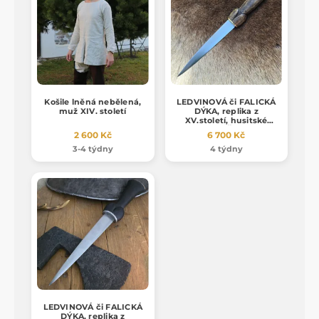
Košile lněná nebělená,
LEDVINOVÁ či FALICKÁ
muž XIV. století
DÝKA, replika z
XV.století, husitské
války, Čechy
2 600 Kč
6 700 Kč
3-4 týdny
4 týdny
LEDVINOVÁ či FALICKÁ
DÝKA, replika z