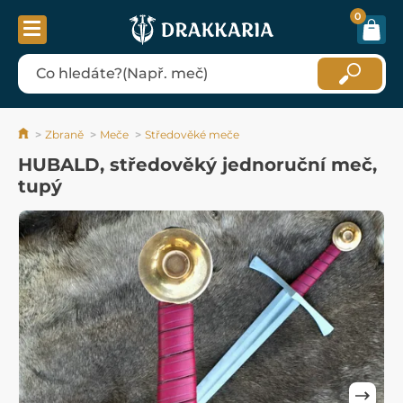
0
Zbraně
Meče
Středověké meče
HUBALD, středověký jednoruční meč,
tupý