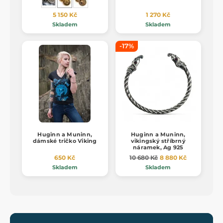
5 150 Kč
1 270 Kč
Skladem
Skladem
-17%
Huginn a Muninn,
Huginn a Muninn,
dámské tričko Viking
vikingský stříbrný
náramek, Ag 925
650 Kč
10 680 Kč
8 880 Kč
Skladem
Skladem