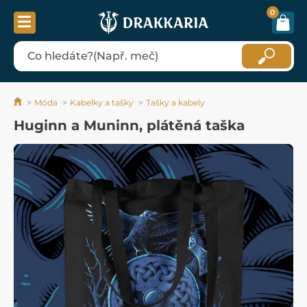
0
Móda
Kabelky a tašky
Tašky a kabely
Huginn a Muninn, plátěná taška