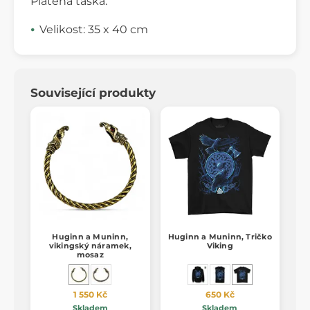
Plátěná taška.
Velikost: 35 x 40 cm
Související produkty
Huginn a Muninn,
Huginn a Muninn, Tričko
vikingský náramek,
Viking
mosaz
1 550 Kč
650 Kč
Skladem
Skladem