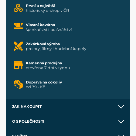
První a největší
historický e-shop v ČR
Vlastní kovárna
šperkařství i brašnářství
Zakázková výroba
pro hry, filmy i hudební kapely
Kamenná prodejna
otevřena 7 dní v týdnu
Doprava na cokoliv
od 79,- Kč
JAK NAKOUPIT
Kontakt a prodejny
O SPOLEČNOSTI
Obchodní podmínky
O nás