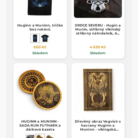
Huginn a Muninn, tričko
SRDCE SEVERU - Hugin a
bez rukávů
Munin, stříbrný vikinský
stříbrný náhrdelník, Ag
925, 24g
650 Kč
4 630 Kč
Skladem
Skladem
HUGINN a MUNINN -
Dřevěný obraz Vegvisir s
SADA RUN FUTHARK a
havrany Huginn a
dárková kazeta
Muninn - vikingská
nástěnná dekorace z
dubu