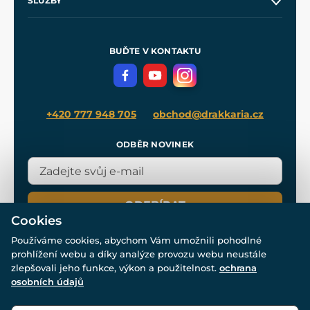
SLUŽBY
Velkoobchod
Naše dílny
Nákup na splátky
Zakázková výroba
Pro média
Meče pro Kingdom Come
BUĎTE V KONTAKTU
Volná místa
Filmový merch
Blog
+420 777 948 705
obchod@drakkaria.cz
ODBĚR NOVINEK
ODEBÍRAT
Cookies
Používáme cookies, abychom Vám umožnili pohodlné
prohlížení webu a díky analýze provozu webu neustále
zlepšovali jeho funkce, výkon a použitelnost.
ochrana
osobních údajů
© Všechna práva vyhrazena. www.drakkaria.cz 2007-2026.
Powered by
Simplia.cz
, protected by reCAPTCHA.