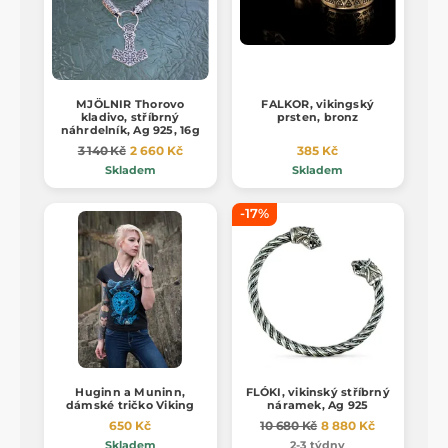
MJÖLNIR Thorovo
FALKOR, vikingský
kladivo, stříbrný
prsten, bronz
náhrdelník, Ag 925, 16g
3 140 Kč
2 660 Kč
385 Kč
Skladem
Skladem
-17%
Huginn a Muninn,
FLÓKI, vikinský stříbrný
dámské tričko Viking
náramek, Ag 925
650 Kč
10 680 Kč
8 880 Kč
Skladem
2-3 týdny