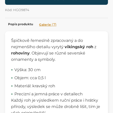
Kód: HGO9874
Popis produktu
(7)
Galerie
Špičkově řemeslně zpracovaný a do
nejmenšího detailu vyrytý
vikingský roh
z
rohoviny
. Objevují se různé severské
ornamenty a symboly.
Výška: 30 cm
Objem: cca 0,5 l
Materiál: kravský roh
Precizní a jemná práce v detailech
Každý roh je výsledkem ruční práce i hrátky
přírody, výsledek se může drobně lišit, tím je
však originálnější.