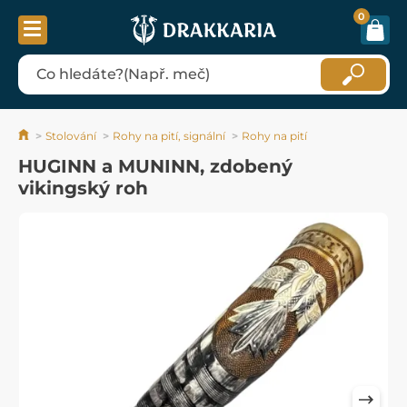
0
Stolování
Rohy na pití, signální
Rohy na pití
HUGINN a MUNINN, zdobený
vikingský roh