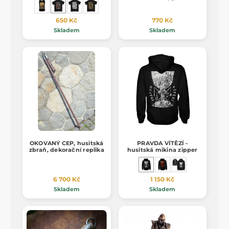
bronz
650 Kč
770 Kč
Skladem
Skladem
OKOVANÝ CEP, husitská
PRAVDA VÍTĚZÍ -
zbraň, dekorační replika
husitská mikina zipper
6 700 Kč
1 150 Kč
Skladem
Skladem