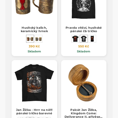
Husitský kalich,
Pravda vítězí, husitské
keramický hrnek
pánské čb tričko
390 Kč
550 Kč
Skladem
Skladem
Jan Žižka - Hrrr na ně!!!
Palcát Jan Žižka,
pánské tričko barevné
Kingdom Come:
Deliverance II, přívěsek,