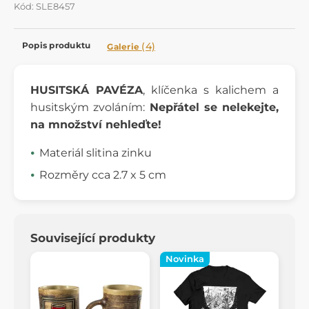
Kód: SLE8457
Popis produktu
(4)
Galerie
HUSITSKÁ PAVÉZA
, klíčenka s kalichem a
husitským zvoláním:
Nepřátel se nelekejte,
na množství nehleďte!
Materiál slitina zinku
Rozměry cca 2.7 x 5 cm
Související produkty
Novinka