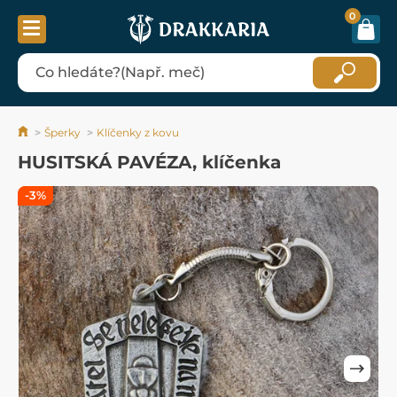
0
Šperky
Klíčenky z kovu
HUSITSKÁ PAVÉZA, klíčenka
-3%