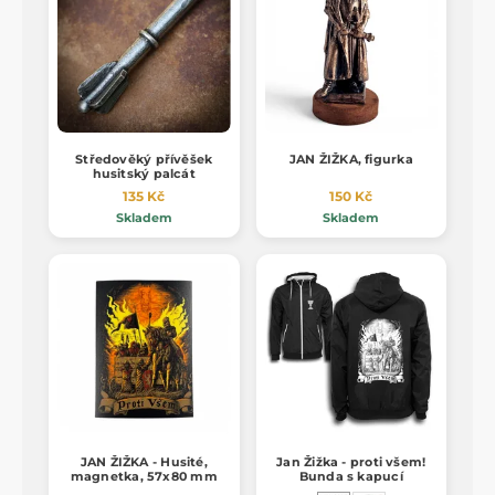
Středověký přívěšek
JAN ŽIŽKA, figurka
husitský palcát
135 Kč
150 Kč
Skladem
Skladem
JAN ŽIŽKA - Husité,
Jan Žižka - proti všem!
magnetka, 57x80 mm
Bunda s kapucí