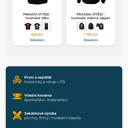
PRAVDA VÍTĚZÍ -
PRAVDA VÍTĚZÍ -
husitské tílko
husitská mikina zipper
650 Kč
1 150 Kč
Skladem
Skladem
První a největší
historický e-shop v ČR
Vlastní kovárna
šperkařství i brašnářství
Zakázková výroba
pro hry, filmy i hudební kapely