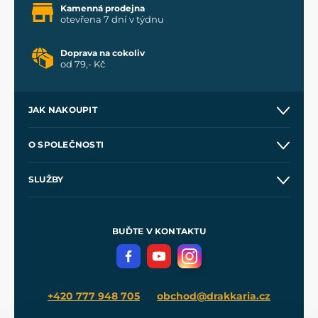
Kamenná prodejna
otevřena 7 dní v týdnu
Doprava na cokoliv
od 79,- Kč
JAK NAKOUPIT
Kontakt a prodejny
O SPOLEČNOSTI
Obchodní podmínky
O nás
SLUŽBY
Velkoobchod
Naše dílny
Nákup na splátky
Zakázková výroba
Pro média
Meče pro Kingdom Come
BUĎTE V KONTAKTU
Volná místa
Filmový merch
Blog
+420 777 948 705
obchod@drakkaria.cz