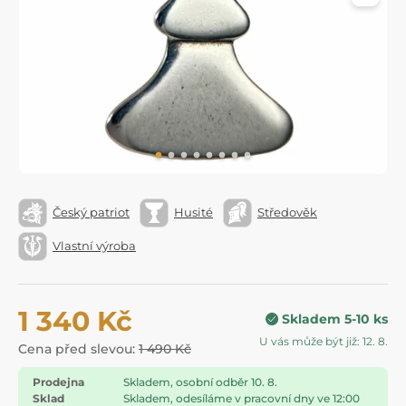
Český patriot
Husité
Středověk
Vlastní výroba
1 340 Kč
Skladem 5-10 ks
U vás může být již: 12. 8.
Cena před slevou:
1 490 Kč
Prodejna
Skladem, osobní odběr 10. 8.
Sklad
Skladem, odesíláme v pracovní dny ve 12:00