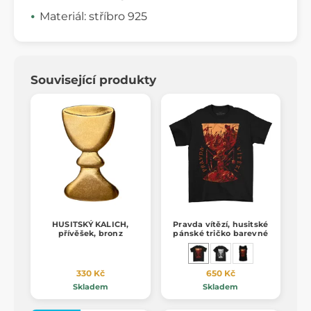
Materiál: stříbro 925
Související produkty
HUSITSKÝ KALICH,
Pravda vítězí, husitské
přívěšek, bronz
pánské tričko barevné
330 Kč
650 Kč
Skladem
Skladem