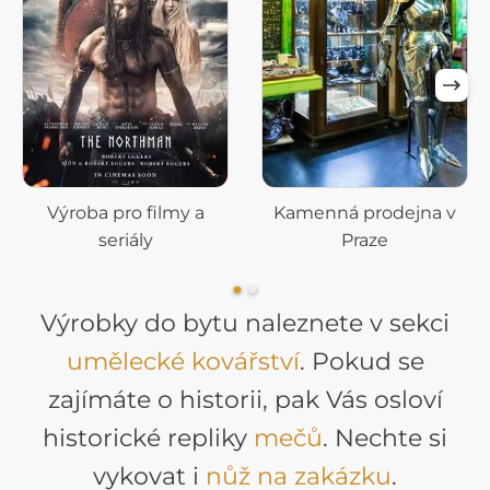
Výroba pro filmy a
Kamenná prodejna v
seriály
Praze
Výrobky do bytu naleznete v sekci
umělecké kovářství
. Pokud se
zajímáte o historii, pak Vás osloví
historické repliky
mečů
. Nechte si
vykovat i
nůž na zakázku
.