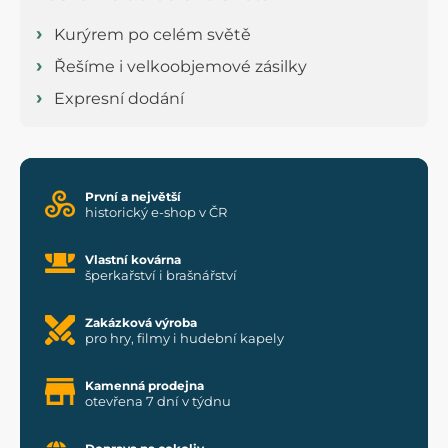
Kurýrem po celém světě
Řešíme i velkoobjemové zásilky
Expresní dodání
První a největší
historický e-shop v ČR
Vlastní kovárna
šperkařství i brašnářství
Zakázková výroba
pro hry, filmy i hudební kapely
Kamenná prodejna
otevřena 7 dní v týdnu