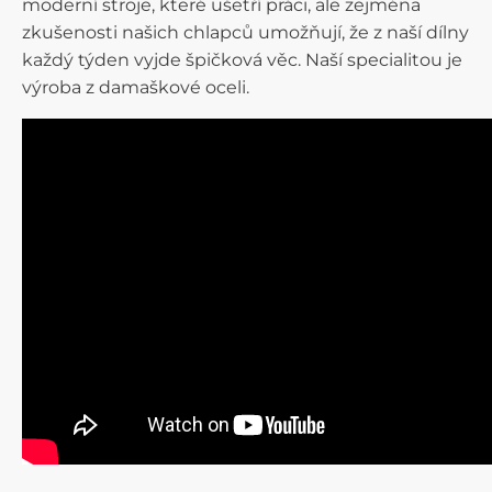
moderní stroje, které ušetří práci, ale zejména
zkušenosti našich chlapců umožňují, že z naší dílny
každý týden vyjde špičková věc. Naší specialitou je
výroba z damaškové oceli.