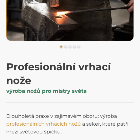
Profesionální vrhací
nože
výroba nožů pro mistry světa
Dlouholetá praxe v zajímavém oboru: výroba
profesionálních vrhacích nožů
a seker, které patří
mezi světovou špičku.