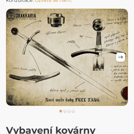
konzultace.
Ozvěte se nám
.
Vybavení kovárny