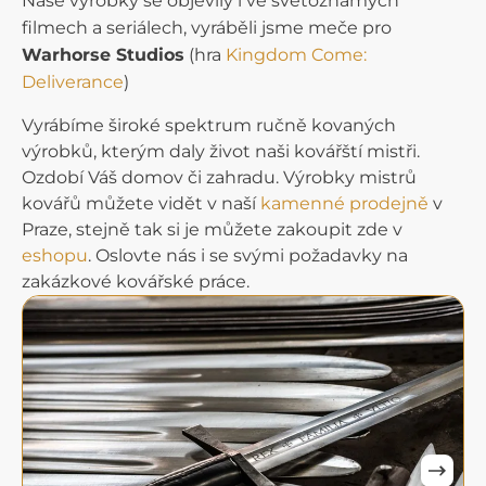
Naše výrobky se objevily i ve světoznámých
filmech a seriálech, vyráběli jsme meče pro
Warhorse Studios
(hra
Kingdom Come:
Deliverance
)
Vyrábíme široké spektrum ručně kovaných
výrobků, kterým daly život naši kovářští mistři.
Ozdobí Váš domov či zahradu. Výrobky mistrů
kovářů můžete vidět v naší
kamenné prodejně
v
Praze, stejně tak si je můžete zakoupit zde v
eshopu
. Oslovte nás i se svými požadavky na
zakázkové kovářské práce.