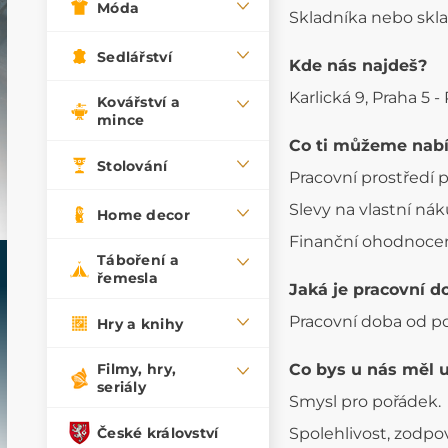
Móda
Skladníka nebo skl
Sedlářství
Kde nás najdeš?
Karlická 9, Praha 5 -
Kovářství a
mince
Co ti můžeme nab
Stolování
Pracovní prostředí 
Slevy na vlastní nák
Home decor
Finanční ohodnocení
Táboření a
řemesla
Jaká je pracovní d
Pracovní doba od po
Hry a knihy
Co bys u nás měl 
Filmy, hry,
seriály
Smysl pro pořádek.
České království
Spolehlivost, zodp