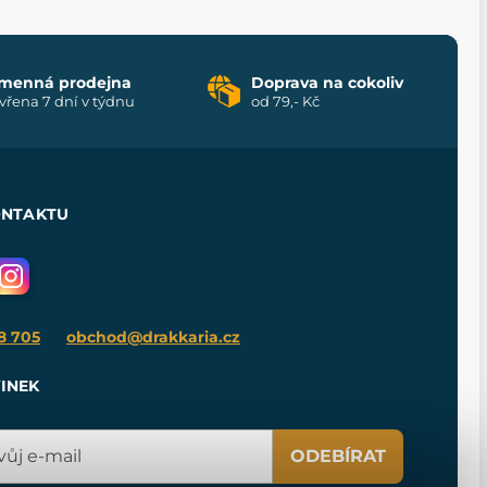
menná prodejna
Doprava na cokoliv
vřena 7 dní v týdnu
od 79,- Kč
ONTAKTU
8 705
obchod@drakkaria.cz
INEK
ODEBÍRAT