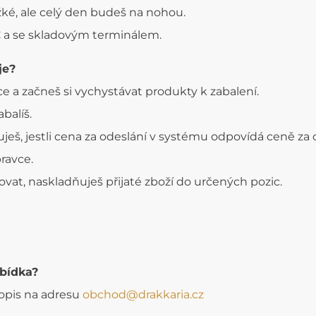
ké, ale celý den budeš na nohou.
C a se skladovým terminálem.
je?
ce a začneš si vychystávat produkty k zabalení.
balíš.
ješ, jestli cena za odeslání v systému odpovídá ceně za 
pravce.
vat, naskladňuješ přijaté zboží do určených pozic.
abídka?
topis na adresu
obchod@drakkaria.cz