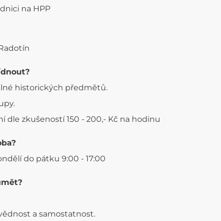
adnici na HPP
 Radotín
ídnout?
plné historických předmětů.
upy.
 dle zkušeností 150 - 200,- Kč na hodinu
oba?
ndělí do pátku 9:00 - 17:00
umět?
ovědnost a samostatnost.