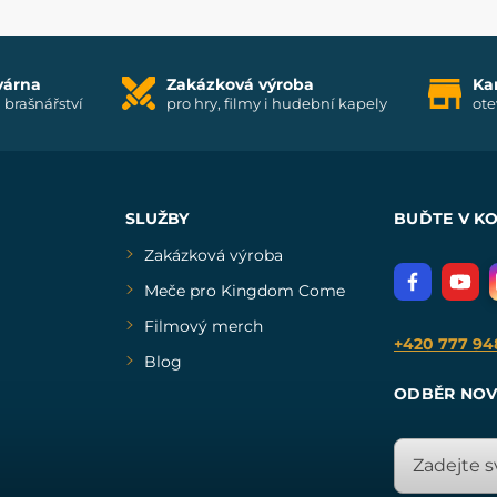
várna
Zakázková výroba
Ka
i brašnářství
pro hry, filmy i hudební kapely
ote
SLUŽBY
BUĎTE V K
Zakázková výroba
Meče pro Kingdom Come
Filmový merch
+420 777 94
Blog
ODBĚR NOV