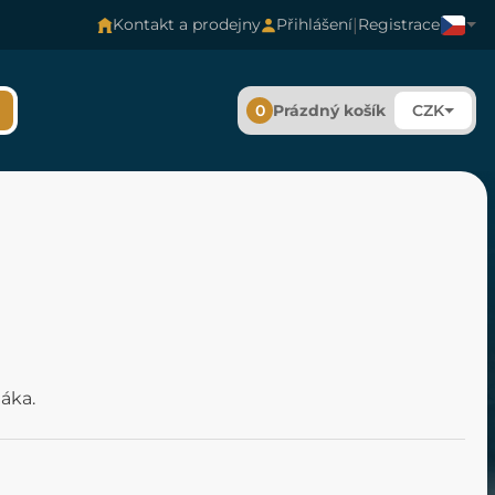
|
Kontakt a prodejny
Přihlášení
Registrace
0
Prázdný košík
CZK
áka.