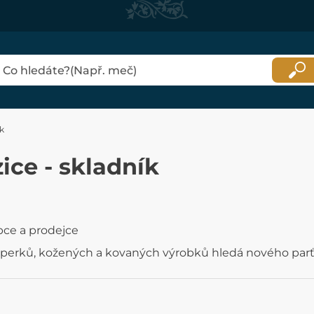
ík
ice - skladník
bce a prodejce
 šperků, kožených a kovaných výrobků hledá nového parť