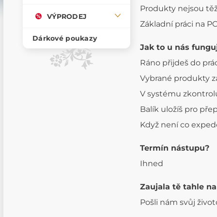
Produkty nejsou těž
VÝPRODEJ
Základní práci na P
Dárkové poukazy
Jak to u nás fungu
Ráno přijdeš do prá
Vybrané produkty za
V systému zkontrolu
Balík uložíš pro pře
Když není co expedo
Termín nástupu?
Ihned
Zaujala tě tahle n
Pošli nám svůj živo