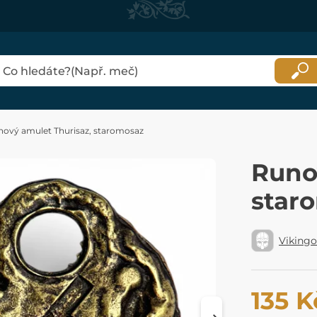
ový amulet Thurisaz, staromosaz
Runo
star
Viking
135 K