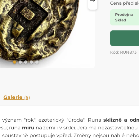
Cena před s
Prodejna
Sklad
Kód: RUN873
Galerie
(5)
ý význam "rok", ezoterický "úroda". Runa
sklizně a o
esu; runa
míru
na zemi i v srdci. Jera má nezastavitelnou
roda soustavně postupuje vpřed. Změny nejsou náhlé n