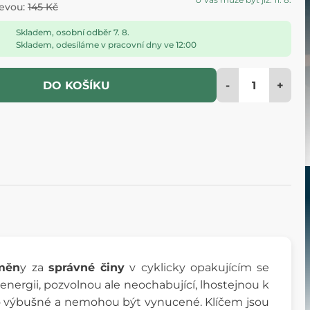
levou:
145 Kč
Skladem, osobní odběr 7. 8.
Skladem, odesíláme v pracovní dny ve 12:00
-
+
DO KOŠÍKU
dměn
y za
správné činy
v cyklicky opakujícím se
 energii, pozvolnou ale neochabující, lhostejnou k
ebo výbušné a nemohou být vynucené. Klíčem jsou