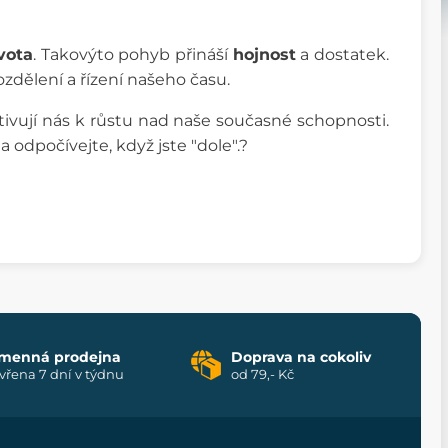
vota
. Takovýto pohyb přináší
hojnost
a dostatek.
zdělení a řízení našeho času.
tivují nás k růstu nad naše současné schopnosti.
 a odpočívejte, když jste "dole".?
menná prodejna
Doprava na cokoliv
vřena 7 dní v týdnu
od 79,- Kč