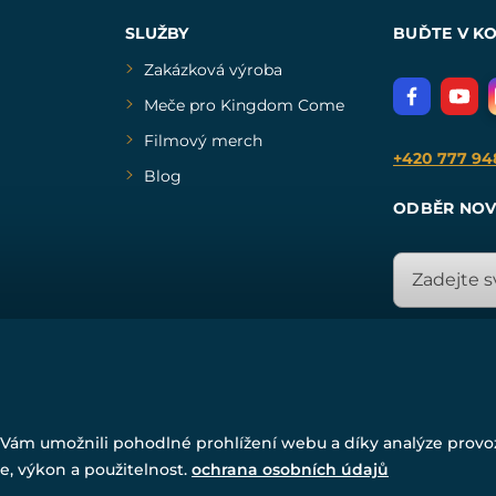
SLUŽBY
BUĎTE V K
Zakázková výroba
Meče pro Kingdom Come
Filmový merch
+420 777 94
Blog
ODBĚR NOV
© Všechna práva vyhrazena. www.drakkaria.cz 2007-2026.
Vám umožnili pohodlné prohlížení webu a díky analýze prov
Powered by
Simplia.cz
, protected by reCAPTCHA.
e, výkon a použitelnost.
ochrana osobních údajů