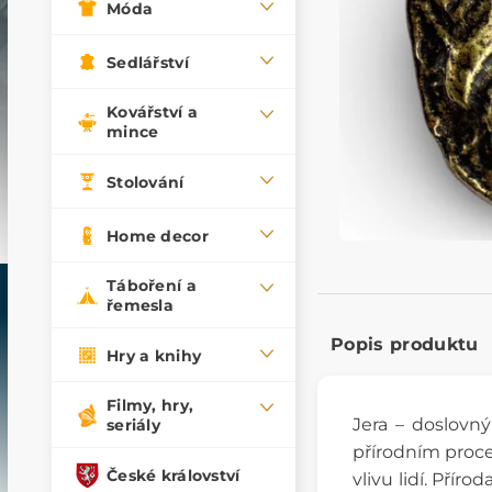
Móda
Sedlářství
Kovářství a
mince
Stolování
Home decor
Táboření a
řemesla
Popis produktu
Hry a knihy
Filmy, hry,
Jera – doslovn
seriály
přírodním proc
České království
vlivu lidí. Pří