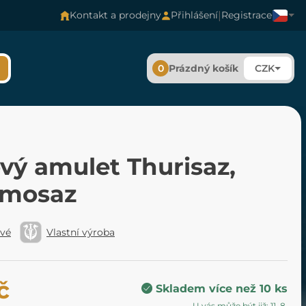
|
Kontakt a prodejny
Přihlášení
Registrace
0
Prázdný košík
CZK
vý amulet Thurisaz,
omosaz
ové
Vlastní výroba
č
Skladem více než 10 ks
U vás může být již: 11. 8.