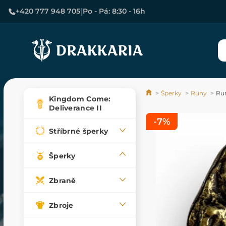
|
+420 777 948 705
Po - Pá: 8:30 - 16h
Šperky
Runy
Run
Kingdom Come:
Deliverance II
-7%
Stříbrné šperky
Šperky
Zbraně
Zbroje