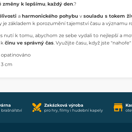
é změny k lepšímu
,
každý den
.?
ělivosti
a
harmonického pohybu
v
souladu s tokem ži
ny je základem k porozumění tajemství času a významu ro
s nutí k tomu, abychom ze sebe vydali to nejlepší a mo
 k
činu ve správný čas
. Využijte času, když jste "nahoře"
a opatinováno
x 3 cm
várna
Zakázková výroba
Ka
i brašnářství
pro hry, filmy i hudební kapely
ote