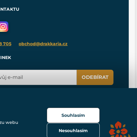
ONTAKTU
8 705
obchod@drakkaria.cz
INEK
ODEBÍRAT
Souhlasím
ozu webu
Nesouhlasím