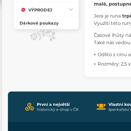
malé, postupn
VÝPRODEJ
Jera je runa
trp
Využití této ru
Dárkové poukazy
Časové lhůty ná
Také nás vedou
Odlito z cínu 
Rozměry: 2,5 
První a největší
Vlastní ko
historický e-shop v ČR
šperkařství 