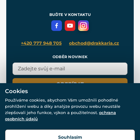
Nákup na splátky
Zakázková výroba
Pro média
Meče pro Kingdom Come
BUĎTE V KONTAKTU
Volná místa
Filmový merch
Blog
+420 777 948 705
obchod@drakkaria.cz
ODBĚR NOVINEK
ODEBÍRAT
Cookies
Používáme cookies, abychom Vám umožnili pohodlné
prohlížení webu a díky analýze provozu webu neustále
zlepšovali jeho funkce, výkon a použitelnost.
ochrana
osobních údajů
© Všechna práva vyhrazena. www.drakkaria.cz 2007-2026.
Powered by
Simplia.cz
, protected by reCAPTCHA.
Souhlasím