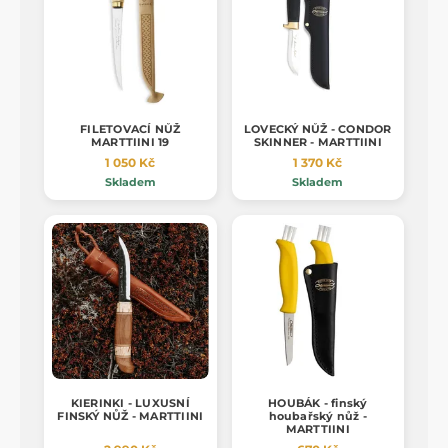
FILETOVACÍ NŮŽ
LOVECKÝ NŮŽ - CONDOR
MARTTIINI 19
SKINNER - MARTTIINI
1 050 Kč
1 370 Kč
Skladem
Skladem
KIERINKI - LUXUSNÍ
HOUBÁK - finský
FINSKÝ NŮŽ - MARTTIINI
houbařský nůž -
MARTTIINI