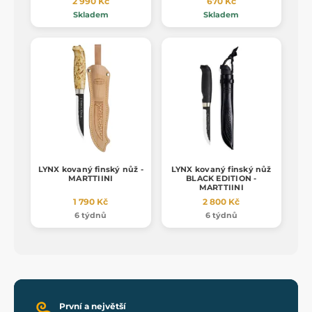
2 990 Kč
670 Kč
Skladem
Skladem
LYNX kovaný finský nůž -
LYNX kovaný finský nůž
MARTTIINI
BLACK EDITION -
MARTTIINI
1 790 Kč
2 800 Kč
6 týdnů
6 týdnů
První a největší