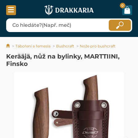
0
Táboření a řemesla
Bushcraft
Nože pro bushcraft
Kerääjä, nůž na bylinky, MARTTIINI,
Finsko