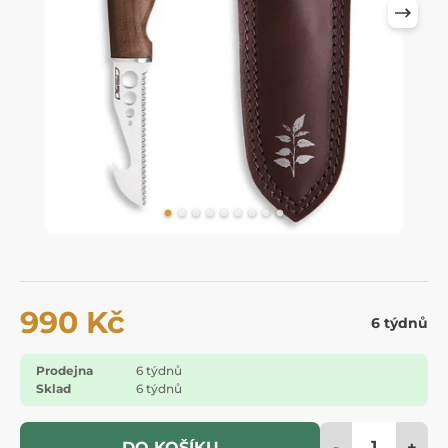
990 Kč
6 týdnů
Prodejna
6 týdnů
Sklad
6 týdnů
-
+
DO KOŠÍKU