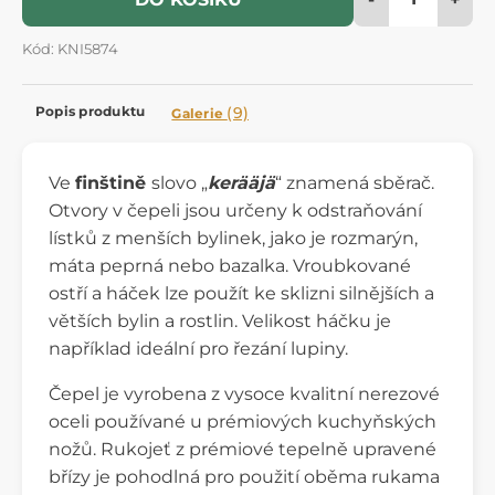
Kód: KNI5874
Popis produktu
(9)
Galerie
Ve
finštině
slovo „
kerääjä
“ znamená sběrač.
Otvory v čepeli jsou určeny k odstraňování
lístků z menších bylinek, jako je rozmarýn,
máta peprná nebo bazalka. Vroubkované
ostří a háček lze použít ke sklizni silnějších a
větších bylin a rostlin. Velikost háčku je
například ideální pro řezání lupiny.
Čepel je vyrobena z vysoce kvalitní nerezové
oceli používané u prémiových kuchyňských
nožů. Rukojeť z prémiové tepelně upravené
břízy je pohodlná pro použití oběma rukama