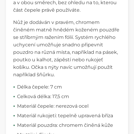
a v obou směrech, bez ohledu na to, kterou
část čepele právě používáte.
Nůž je dodáván v pravém, chromem
činěném matně hnědém koženém pouzdře
se stříbrným ražením fólií. Systém rychlého
uchycení umožňuje snadno připevnit
pouzdro na různá místa, například na pásek,
poutko u kalhot, zápěstí nebo rukojeť
košíku. Očka s nýty navíc umožňují použít
například šňůrku.
Délka čepele: 7 cm
Celková délka: 17,5 cm
Materiál čepele: nerezová ocel
Materiál rukojeti: tepelně upravená bříza
Materiál pouzdra: chromem činěná kůže