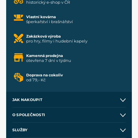
historický e-shop v ČR
Vlastní kovárna
šperkařství i brašnářství
Zakázková výroba
pro hry, filmy i hudební kapely
Kamenná prodejna
otevřena 7 dní v týdnu
Doprava na cokoliv
od 79,- Kč
JAK NAKOUPIT
Kontakt a prodejny
O SPOLEČNOSTI
Obchodní podmínky
O nás
SLUŽBY
Velkoobchod
Naše dílny