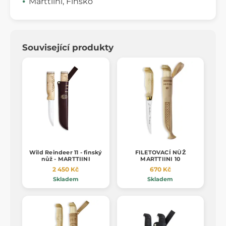
Marttiini, Finsko
Související produkty
Wild Reindeer 11 - finský
FILETOVACÍ NŮŽ
nůž - MARTTIINI
MARTTIINI 10
2 450 Kč
670 Kč
Skladem
Skladem