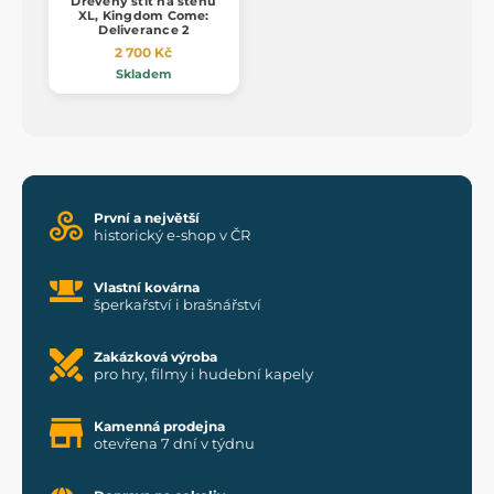
Dřevěný štít na stěnu
XL, Kingdom Come:
Deliverance 2
2 700 Kč
Skladem
První a největší
historický e-shop v ČR
Vlastní kovárna
šperkařství i brašnářství
Zakázková výroba
pro hry, filmy i hudební kapely
Kamenná prodejna
otevřena 7 dní v týdnu