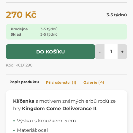
270 Kč
3-5 týdnů
Prodejna
3-5 týdnů
Sklad
3-5 týdnů
-
+
DO KOŠÍKU
Kód: KCD1290
Popis produktu
(1)
(4)
Příslušenství
Galerie
Klíčenka
s motivem známých erbů rodů ze
hry
Kingdom Come Deliverance II
.
Výška i s kroužkem: 5 cm
Materiál: ocel