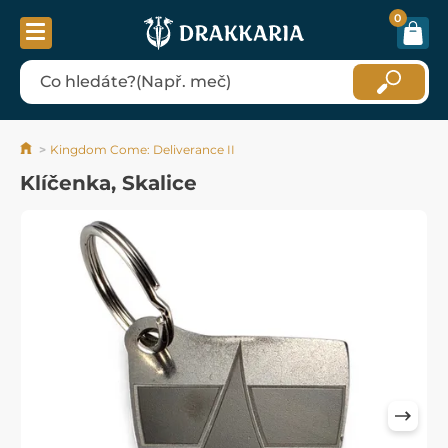
0
Kingdom Come: Deliverance II
Klíčenka, Skalice