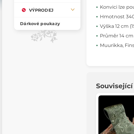
Konvici lze po
VÝPRODEJ
Hmotnost 340
Dárkové poukazy
Výška 12 cm (
Průměr 14 cm
Muurikka, Fin
Souvisejíc