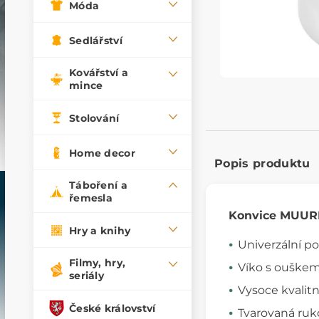
Móda
Sedlářství
Kovářství a
mince
Stolování
Home decor
Popis produktu
Táboření a
řemesla
Konvice MUUR
Hry a knihy
Univerzální pou
Filmy, hry,
Víko s ouškem
seriály
Vysoce kvalitn
České království
Tvarovaná ruk