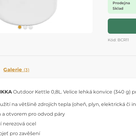
Prodejna
Sklad
Kód: BCR11
Galerie
(3)
IKKA
Outdoor Kettle 0,8L. Velice lehká konvice (340 g) 
žití na většině zdrojích tepla (oheň, plyn, elektrická či i
 a otvorem pro odvod páry
í nerezová ocel
ojeť pro zavěšení