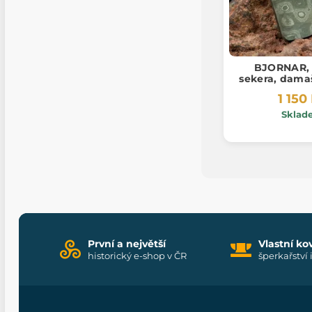
BJORNAR, 
sekera, dama
1 150
Sklad
První a největší
Vlastní ko
historický e-shop v ČR
šperkařství 