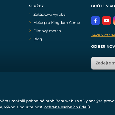
SLUŽBY
BUĎTE V K
Zakázková výroba
Meče pro Kingdom Come
Filmový merch
+420 777 94
Blog
ODBĚR NOV
© Všechna práva vyhrazena. www.drakkaria.cz 2007-2026.
Vám umožnili pohodlné prohlížení webu a díky analýze prov
Powered by
Simplia.cz
, protected by reCAPTCHA.
e, výkon a použitelnost.
ochrana osobních údajů