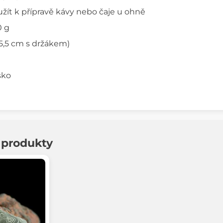
užít k přípravě kávy nebo čaje u ohně
 g
15,5 cm s držákem)
sko
í produkty