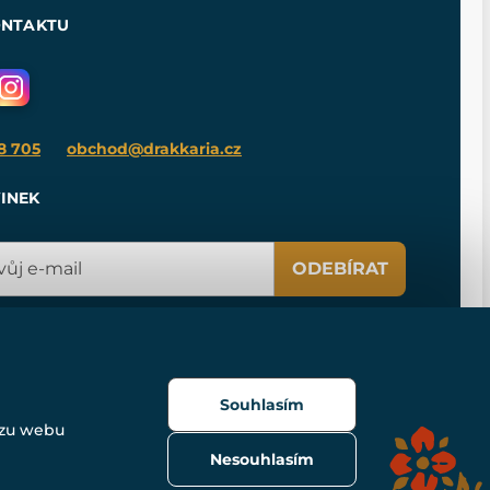
ONTAKTU
8 705
obchod@drakkaria.cz
INEK
ODEBÍRAT
Souhlasím
ozu webu
Nesouhlasím