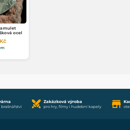
amulet
šková ocel
 Kč
em
várna
Zakázková výroba
Ka
i brašnářství
pro hry, filmy i hudební kapely
ote