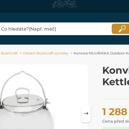
Bushcraft
Ostatní Bushcraft výrobky
Konvice MUURIKKA Outdoor Ket
Konv
Kettl
1 288
Cena před s