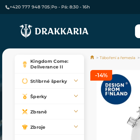
|
+420 777 948 705
Po - Pá: 8:30 - 16h
Táboření a řemesla
Kingdom Come:
Deliverance II
-14%
Stříbrné šperky
Šperky
Zbraně
Zbroje