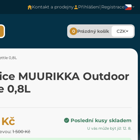
|
Kontakt a prodejny
Přihlášení
Registrace
0
Prázdný košík
CZK
tle 0,8L
ice MUURIKKA Outdoor
e 0,8L
 Kč
Poslední kusy skladem
U vás může být již: 12. 8.
levou:
1 500 Kč