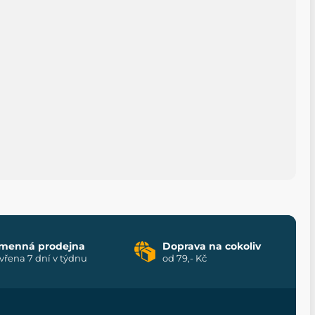
menná prodejna
Doprava na cokoliv
vřena 7 dní v týdnu
od 79,- Kč