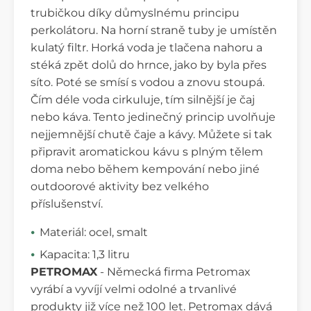
trubičkou díky důmyslnému principu
perkolátoru. Na horní straně tuby je umístěn
kulatý filtr. Horká voda je tlačena nahoru a
stéká zpět dolů do hrnce, jako by byla přes
síto. Poté se smísí s vodou a znovu stoupá.
Čím déle voda cirkuluje, tím silnější je čaj
nebo káva. Tento jedinečný princip uvolňuje
nejjemnější chutě čaje a kávy. Můžete si tak
připravit aromatickou kávu s plným tělem
doma nebo během kempování nebo jiné
outdoorové aktivity bez velkého
příslušenství.
Materiál: ocel, smalt
Kapacita: 1,3 litru
PETROMAX
- Německá firma Petromax
vyrábí a vyvíjí velmi odolné a trvanlivé
produkty již více než 100 let. Petromax dává