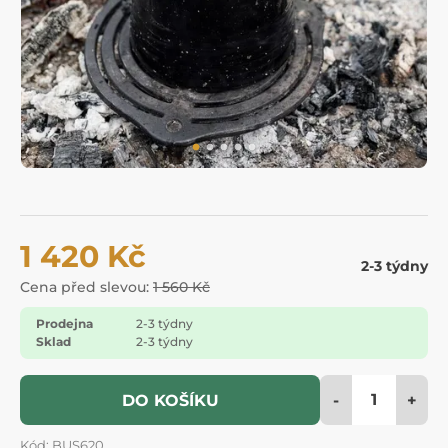
1 420 Kč
2-3 týdny
Cena před slevou:
1 560 Kč
Prodejna
2-3 týdny
Sklad
2-3 týdny
-
+
DO KOŠÍKU
Kód: BUS620