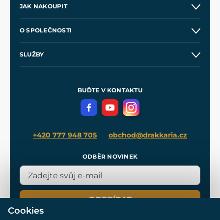
JAK NAKOUPIT
Kontakt a prodejny
O SPOLEČNOSTI
Obchodní podmínky
O nás
SLUŽBY
Velkoobchod
Naše dílny
Nákup na splátky
Zakázková výroba
Pro média
Meče pro Kingdom Come
BUĎTE V KONTAKTU
Volná místa
Filmový merch
Blog
+420 777 948 705
obchod@drakkaria.cz
ODBĚR NOVINEK
ODEBÍRAT
Cookies