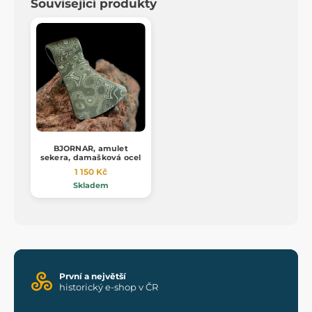
Související produkty
BJORNAR, amulet
sekera, damašková ocel
1 150 Kč
Skladem
První a největší
historický e-shop v ČR