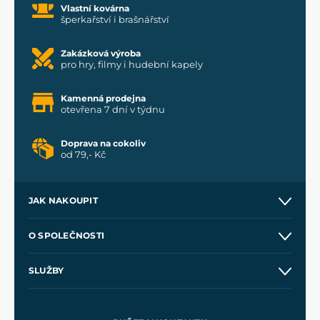
Vlastní kovárna
šperkařství i brašnářství
Zakázková výroba
pro hry, filmy i hudební kapely
Kamenná prodejna
otevřena 7 dní v týdnu
Doprava na cokoliv
od 79,- Kč
JAK NAKOUPIT
Kontakt a prodejny
O SPOLEČNOSTI
Obchodní podmínky
O nás
SLUŽBY
Velkoobchod
Naše dílny
Nákup na splátky
Zakázková výroba
Pro média
Meče pro Kingdom Come