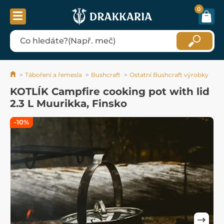
0
Táboření a řemesla
Bushcraft
Ostatní Bushcraft výrobky
KOTLÍK Campfire cooking pot with lid
2.3 L Muurikka, Finsko
-10%