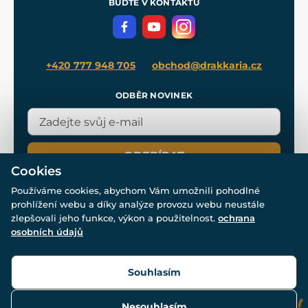
BUĎTE V KONTAKTU
Volná místa
Filmový merch
Blog
+420 777 948 705
obchod@drakkaria.cz
ODBĚR NOVINEK
ODEBÍRAT
Cookies
Používáme cookies, abychom Vám umožnili pohodlné
prohlížení webu a díky analýze provozu webu neustále
zlepšovali jeho funkce, výkon a použitelnost.
ochrana
osobních údajů
© Všechna práva vyhrazena. www.drakkaria.cz 2007-2026.
Powered by
Simplia.cz
, protected by reCAPTCHA.
Souhlasím
Nesouhlasím