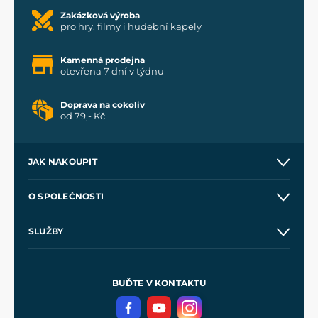
Zakázková výroba
pro hry, filmy i hudební kapely
Kamenná prodejna
otevřena 7 dní v týdnu
Doprava na cokoliv
od 79,- Kč
JAK NAKOUPIT
Kontakt a prodejny
O SPOLEČNOSTI
Obchodní podmínky
O nás
SLUŽBY
Velkoobchod
Naše dílny
Nákup na splátky
Zakázková výroba
Pro média
Meče pro Kingdom Come
BUĎTE V KONTAKTU
Volná místa
Filmový merch