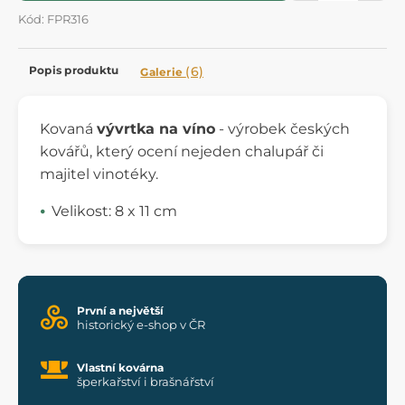
Kód: FPR316
Popis produktu
(6)
Galerie
Kovaná
vývrtka na víno
- výrobek českých
kovářů, který ocení nejeden chalupář či
majitel vinotéky.
Velikost: 8 x 11 cm
První a největší
historický e-shop v ČR
Vlastní kovárna
šperkařství i brašnářství