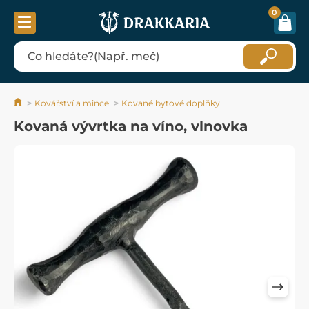
0
Kovářství a mince
Kované bytové doplňky
Kovaná vývrtka na víno, vlnovka