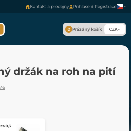
|
Kontakt a prodejny
Přihlášení
Registrace
0
Prázdný košík
CZK
ý držák na roh na pití
věk
cca 0,3