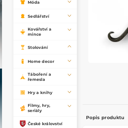
Móda
Sedlářství
Kovářství a
mince
Stolování
Home decor
Táboření a
řemesla
Hry a knihy
Filmy, hry,
seriály
Popis produktu
České království