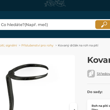
ití, signální
Příslušenství pro rohy
Kovaný držák na roh na pití
Kovan
Středo
Do sady:
Roh na pití 
litru