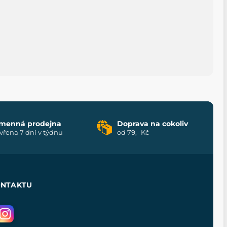
menná prodejna
Doprava na cokoliv
vřena 7 dní v týdnu
od 79,- Kč
ONTAKTU