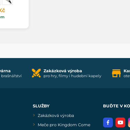
Kč
em
várna
Zakázková výroba
Ka
i brašnářství
pro hry, filmy i hudební kapely
ote
SLUŽBY
BUĎTE V K
Zakázková výroba
Meče pro Kingdom Come