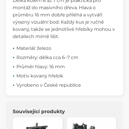
Délka kolem 6 až 7 cm je praktická pro
montáž do masivního dřeva. Hlava o
průměru 16 mm dobře přiléhá a vytváří
výrazný vizuální bod. Každý kus je ručně
kovaný, takže se jednotlivé hřebíky mohou v
detailech mírně lišit.
Materiál: železo
Rozměry: délka cca 6–7 cm
Průměr hlavy: 16 mm
Motiv kovaný hřebík
Vyrobeno v České republice
Související produkty