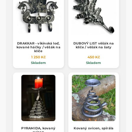
DRAKKAR - vikinská loď,
DUBOVÝ LIST věšák na
kované háčky / věšák na
klíče / věšák na šaty
klíče
1 250 Kč
450 Kč
Skladem
Skladem
PYRAMIDA, kovaný
Kovaný svícen, spirála
svícen