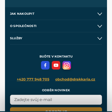
JAK NAKOUPIT
Kontakt a prodejny
O SPOLEČNOSTI
Obchodní podmínky
O nás
SLUŽBY
Velkoobchod
Naše dílny
Nákup na splátky
Zakázková výroba
Pro média
Meče pro Kingdom Come
BUĎTE V KONTAKTU
Volná místa
Filmový merch
Blog
+420 777 948 705
obchod@drakkaria.cz
ODBĚR NOVINEK