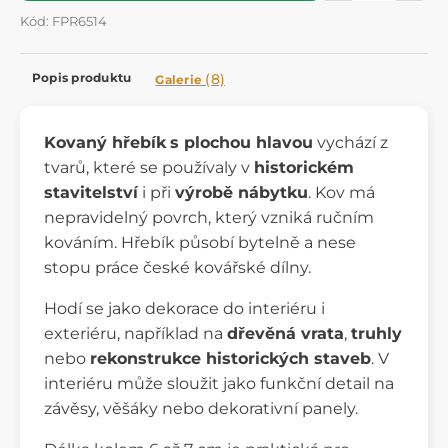
Kód: FPR6514
Popis produktu
(8)
Galerie
Kovaný hřebík
s plochou hlavou
vychází z
tvarů, které se používaly v
historickém
stavitelství
i při
výrobě nábytku
. Kov má
nepravidelný povrch, který vzniká ručním
kováním. Hřebík působí bytelně a nese
stopu práce české kovářské dílny.
Hodí se jako dekorace do interiéru i
exteriéru, například na
dřevěná vrata
,
truhly
nebo
rekonstrukce historických staveb
. V
interiéru může sloužit jako funkční detail na
závěsy, věšáky nebo dekorativní panely.