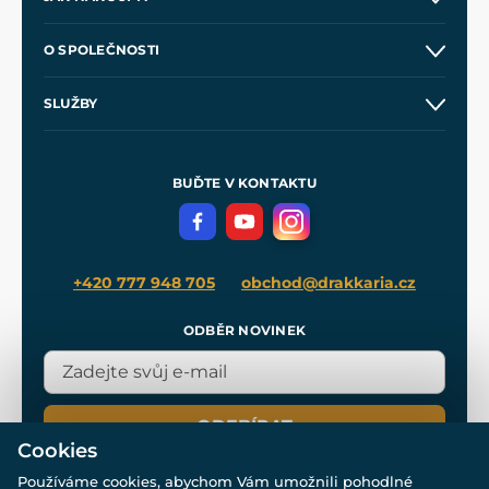
Kontakt a prodejny
O SPOLEČNOSTI
Obchodní podmínky
O nás
SLUŽBY
Velkoobchod
Naše dílny
Nákup na splátky
Zakázková výroba
Pro média
Meče pro Kingdom Come
BUĎTE V KONTAKTU
Volná místa
Filmový merch
Blog
+420 777 948 705
obchod@drakkaria.cz
ODBĚR NOVINEK
ODEBÍRAT
Cookies
Používáme cookies, abychom Vám umožnili pohodlné