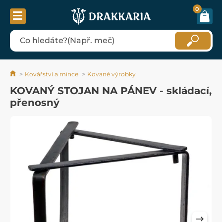
0
Kovářství a mince
Kované výrobky
KOVANÝ STOJAN NA PÁNEV - skládací,
přenosný