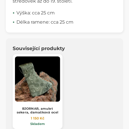
středověk až do 19. století.
Výška: cca 25 cm
Délka ramene: cca 25 cm
Související produkty
BJORNAR, amulet
sekera, damašková ocel
1 150 Kč
Skladem