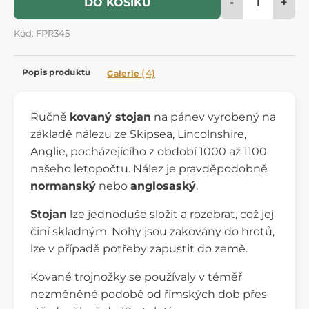
-
+
DO KOŠÍKU
Kód: FPR345
Popis produktu
(4)
Galerie
Ručně
kovaný stojan
na pánev vyrobený na
základě nálezu ze Skipsea, Lincolnshire,
Anglie, pocházejícího z období 1000 až 1100
našeho letopočtu. Nález je pravděpodobně
normanský
nebo
anglosaský
.
Stojan
lze jednoduše složit a rozebrat, což jej
činí skladným. Nohy jsou zakovány do hrotů,
lze v případě potřeby zapustit do země.
Kované trojnožky se používaly v téměř
nezměněné podobě od římských dob přes