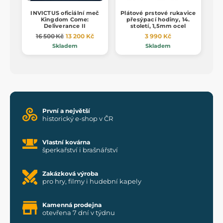
INVICTUS oficiální meč
Plátové prstové rukavice
Kingdom Come:
přesýpací hodiny, 14.
Deliverance II
století, 1,5mm ocel
16 500 Kč
13 200 Kč
3 990 Kč
Skladem
Skladem
První a největší
historický e-shop v ČR
Vlastní kovárna
šperkařství i brašnářství
Zakázková výroba
pro hry, filmy i hudební kapely
Kamenná prodejna
otevřena 7 dní v týdnu