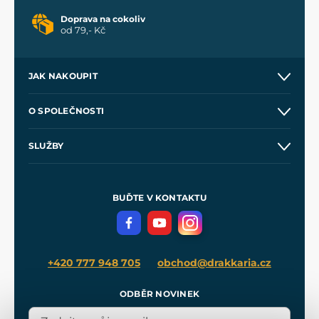
Doprava na cokoliv
od 79,- Kč
JAK NAKOUPIT
Kontakt a prodejny
O SPOLEČNOSTI
Obchodní podmínky
O nás
SLUŽBY
Velkoobchod
Naše dílny
Nákup na splátky
Zakázková výroba
Pro média
Meče pro Kingdom Come
BUĎTE V KONTAKTU
Volná místa
Filmový merch
Blog
+420 777 948 705
obchod@drakkaria.cz
ODBĚR NOVINEK