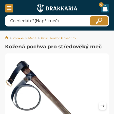
0
Zbraně
Meče
Příslušenství k mečům
Kožená pochva pro středověký meč