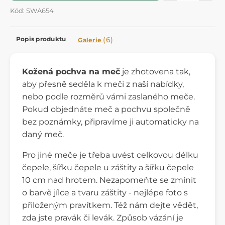
Kód: SWA654
Popis produktu
(6)
Galerie
Kožená pochva na meč
je zhotovena tak,
aby přesně seděla k meči z naší nabídky,
nebo podle rozměrů vámi zaslaného meče.
Pokud objednáte meč a pochvu společně
bez poznámky, připravíme ji automaticky na
daný meč.
Pro jiné meče je třeba uvést celkovou délku
čepele, šířku čepele u záštity a šířku čepele
10 cm nad hrotem. Nezapomeňte se zmínit
o barvě jílce a tvaru záštity - nejlépe foto s
přiloženým pravítkem. Též nám dejte vědět,
zda jste pravák či levák. Způsob vázání je