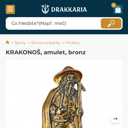
0
Šperky
Bronzové šperky
Přívěsky
KRAKONOŠ, amulet, bronz