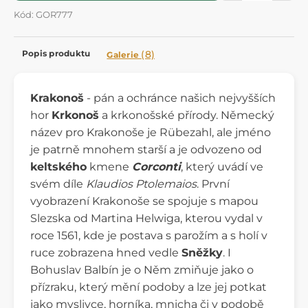
Kód: GOR777
Popis produktu
(8)
Galerie
Krakonoš
- pán a ochránce našich nejvyšších
hor
Krkonoš
a krkonošské přírody. Německý
název pro Krakonoše je Rübezahl, ale jméno
je patrně mnohem starší a je odvozeno od
keltského
kmene
Corconti
, který uvádí ve
svém díle
Klaudios Ptolemaios
. První
vyobrazení Krakonoše se spojuje s mapou
Slezska od Martina Helwiga, kterou vydal v
roce 1561, kde je postava s parožím a s holí v
ruce zobrazena hned vedle
Sněžky
. I
Bohuslav Balbín je o Něm zmiňuje jako o
přízraku, který mění podoby a lze jej potkat
jako myslivce, horníka, mnicha či v podobě