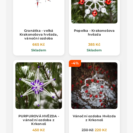
Granátka - velká
Popelka - Krakonošova
Krakonošova hvězda,
hvězda
vánoční ozdoba
665 Kč
385 Kč
Skladem
Skladem
-4%
PURPUROVÁ HVĚZDA -
Vánoční ozdoba Hvězda
vánoční ozdoba z
z Krkonoš
Krkonoš
450 Kč
230 Kč
220 Kč