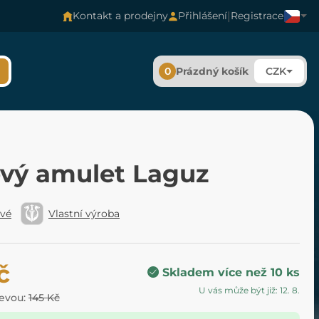
|
Kontakt a prodejny
Přihlášení
Registrace
0
Prázdný košík
CZK
vý amulet Laguz
ové
Vlastní výroba
č
Skladem více než 10 ks
U vás může být již: 12. 8.
levou:
145 Kč