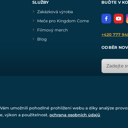
SLUŽBY
BUĎTE V K
Zakázková výroba
Meče pro Kingdom Come
Filmový merch
+420 777 94
Blog
ODBĚR NOV
© Všechna práva vyhrazena. www.drakkaria.cz 2007-2026.
Vám umožnili pohodlné prohlížení webu a díky analýze prov
Powered by
Simplia.cz
, protected by reCAPTCHA.
e, výkon a použitelnost.
ochrana osobních údajů