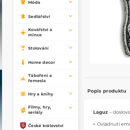
Móda
Sedlářství
Kovářství a
mince
Stolování
Home decor
Táboření a
řemesla
Popis produktu
Hry a knihy
Filmy, hry,
Laguz
– doslov
seriály
Ovládnutí emo
České království