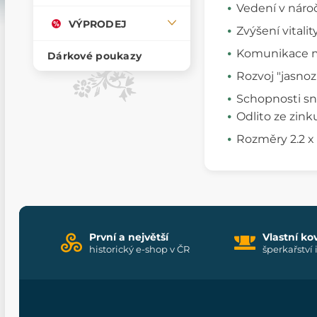
Vedení v nároč
VÝPRODEJ
Zvýšení vitality
Komunikace m
Dárkové poukazy
Rozvoj "jasnozř
Schopnosti sněn
Odlito ze zin
Rozměry 2.2 x
První a největší
Vlastní ko
historický e-shop v ČR
šperkařství 