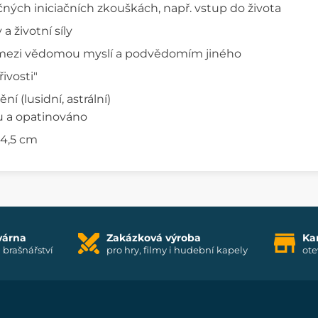
ných iniciačních zkouškách, např. vstup do života
 a životní síly
ezi vědomou myslí a podvědomím jiného
ivosti"
í (lusidní, astrální)
ku a opatinováno
 4,5 cm
várna
Zakázková výroba
Ka
i brašnářství
pro hry, filmy i hudební kapely
ote