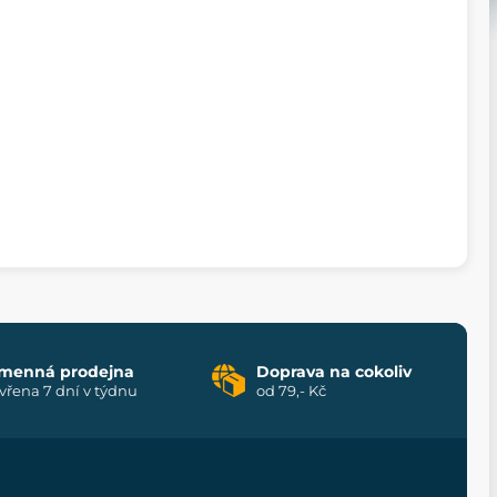
menná prodejna
Doprava na cokoliv
vřena 7 dní v týdnu
od 79,- Kč