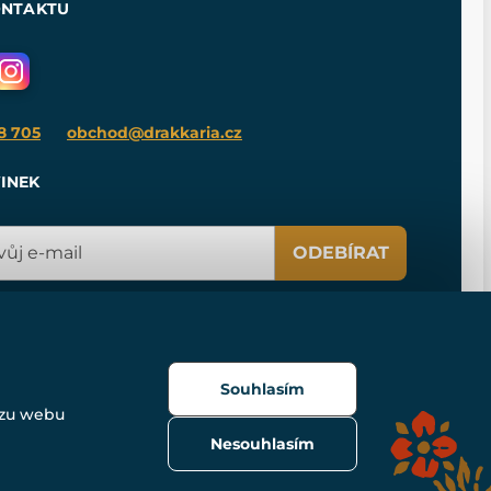
ONTAKTU
8 705
obchod@drakkaria.cz
INEK
ODEBÍRAT
Souhlasím
ozu webu
Nesouhlasím