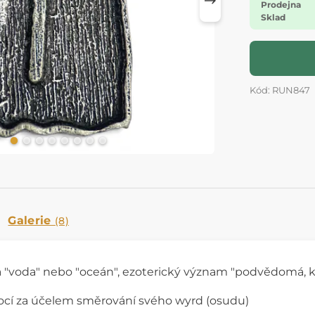
Prodejna
Sklad
Kód: RUN847
Galerie
(8)
a "voda" nebo "oceán", ezoterický význam "podvědomá, kol
cí za účelem směrování svého wyrd (osudu)