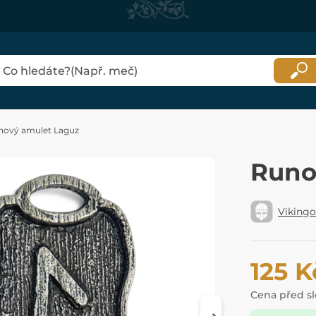
nový amulet Laguz
Runo
Viking
125 K
Cena před s