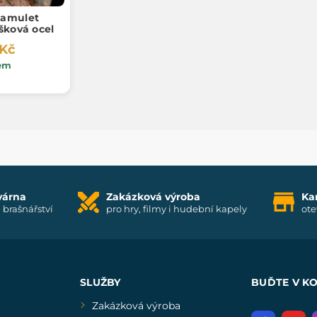
amulet
šková ocel
 Kč
em
várna
Zakázková výroba
Ka
i brašnářství
pro hry, filmy i hudební kapely
ote
SLUŽBY
BUĎTE V K
Zakázková výroba