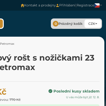
|
Kontakt a prodejny
Přihlášení
Registrace
0
Prázdný košík
CZK
m Petromax
ový rošt s nožičkami 23
etromax
Kč
Poslední kusy skladem
U vás může být již: 12. 8.
levou:
770 Kč