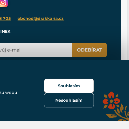
8 705
obchod@drakkaria.cz
INEK
ODEBÍRAT
Souhlasím
ozu webu
Nesouhlasím