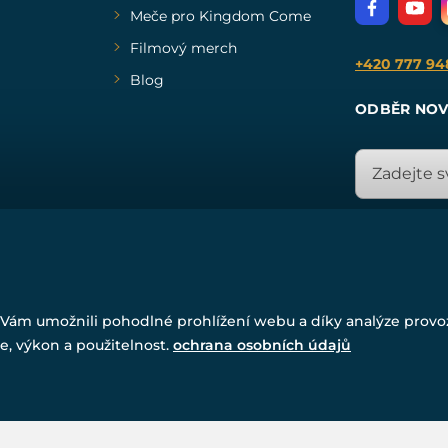
Meče pro Kingdom Come
Filmový merch
+420 777 94
Blog
ODBĚR NOV
© Všechna práva vyhrazena. www.drakkaria.cz 2007-2026.
Vám umožnili pohodlné prohlížení webu a díky analýze prov
Powered by
Simplia.cz
, protected by reCAPTCHA.
e, výkon a použitelnost.
ochrana osobních údajů