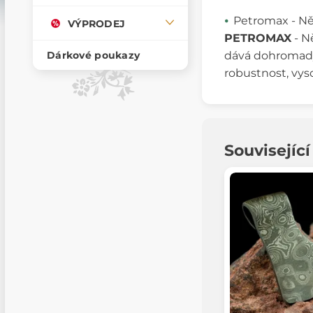
Petromax - 
VÝPRODEJ
PETROMAX
- N
dává dohromady 
Dárkové poukazy
robustnost, vys
Souvisejíc