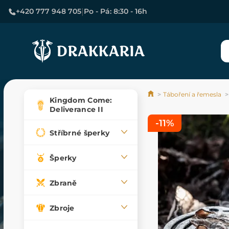
|
+420 777 948 705
Po - Pá: 8:30 - 16h
Táboření a řemesla
Kingdom Come:
Deliverance II
-11%
Stříbrné šperky
Šperky
Zbraně
Zbroje