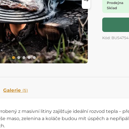
Prodejna
Sklad
Kód: BUS4754
Galerie
(5)
robený z masivní litiny zajišťuje ideální rozvod tepla – p
aše maso, zelenina a koláče budou mít úspěch a nepřipálí 
h.