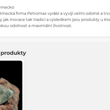
Německo
ěmecká firma Petromax vyrábí a vyvíjí velmi odolné a trva
jak inovace tak tradici a výsledkem jsou produkty u kte
okou odolnost a maximální životnost.
í produkty