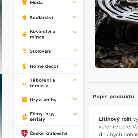
Móda
Sedlářství
Kovářství a
mince
Stolování
Home decor
Táboření a
řemesla
Popis produktu
Hry a knihy
Filmy, hry,
Litinový rošt
vy
seriály
vaření v páře. V
České království
dlouhých nohác