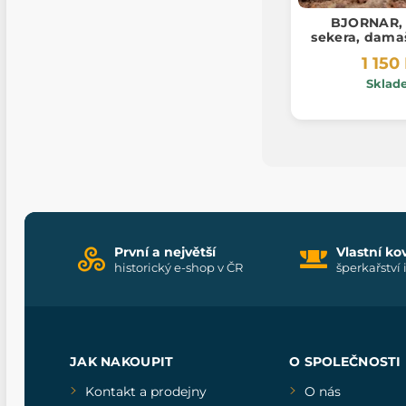
BJORNAR, 
sekera, dama
1 150
Sklad
První a největší
Vlastní ko
historický e-shop v ČR
šperkařství 
JAK NAKOUPIT
O SPOLEČNOSTI
Kontakt a prodejny
O nás