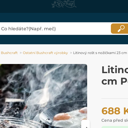
Bushcraft
Ostatní Bushcraft výrobky
Litinový rošt s nožičkami 23 c
Litin
cm P
688 
Cena před s