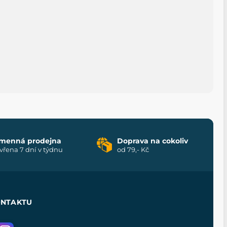
menná prodejna
Doprava na cokoliv
vřena 7 dní v týdnu
od 79,- Kč
ONTAKTU