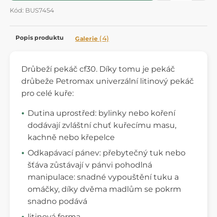
Kód: BUS7454
Popis produktu
(4)
Galerie
Drůbeží pekáč cf30. Díky tomu je pekáč
drůbeže Petromax univerzální litinový pekáč
pro celé kuře:
Dutina uprostřed: bylinky nebo koření
dodávají zvláštní chuť kuřecímu masu,
kachně nebo křepelce
Odkapávací pánev: přebytečný tuk nebo
šťáva zůstávají v pánvi pohodlná
manipulace: snadné vypouštění tuku a
omáčky, díky dvěma madlům se pokrm
snadno podává
litinová forma