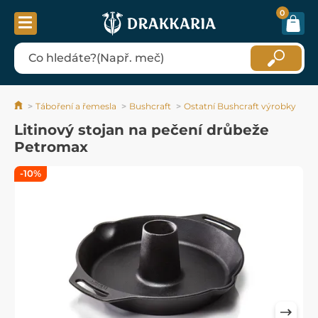
0
Táboření a řemesla
Bushcraft
Ostatní Bushcraft výrobky
Litinový stojan na pečení drůbeže
Petromax
-10%