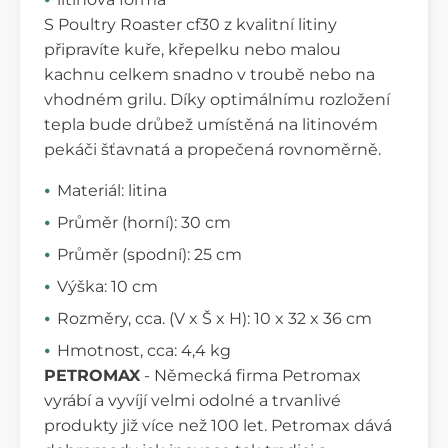
S Poultry Roaster cf30 z kvalitní litiny
připravíte kuře, křepelku nebo malou
kachnu celkem snadno v troubě nebo na
vhodném grilu. Díky optimálnímu rozložení
tepla bude drůbež umístěná na litinovém
pekáči šťavnatá a propečená rovnoměrně.
Materiál: litina
Průměr (horní): 30 cm
Průměr (spodní): 25 cm
Výška: 10 cm
Rozměry, cca. (V x Š x H): 10 x 32 x 36 cm
Hmotnost, cca: 4,4 kg
PETROMAX
- Německá firma Petromax
vyrábí a vyvíjí velmi odolné a trvanlivé
produkty již více než 100 let. Petromax dává