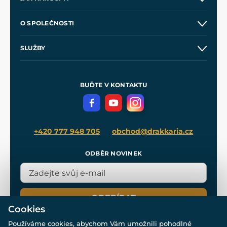
Kontakt a prodejny
O SPOLEČNOSTI
Obchodní podmínky
O nás
SLUŽBY
Velkoobchod
Naše dílny
Nákup na splátky
Zakázková výroba
Pro média
Meče pro Kingdom Come
BUĎTE V KONTAKTU
Volná místa
Filmový merch
Blog
+420 777 948 705
obchod@drakkaria.cz
ODBĚR NOVINEK
ODEBÍRAT
Cookies
Používáme cookies, abychom Vám umožnili pohodlné