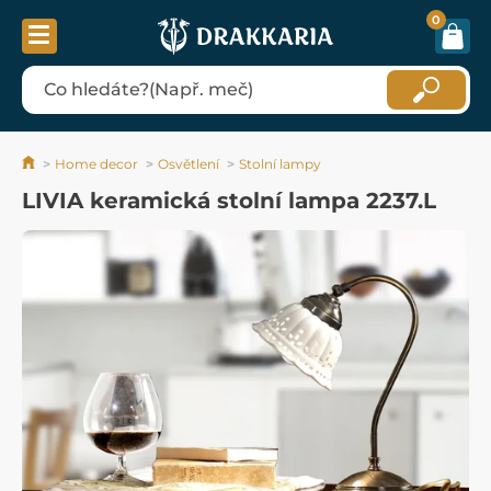
0
Home decor
Osvětlení
Stolní lampy
LIVIA keramická stolní lampa 2237.L