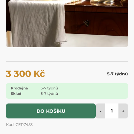
3 300 Kč
5-7 týdnů
Prodejna
5-7 týdnů
Sklad
5-7 týdnů
-
+
DO KOŠÍKU
Kód: CER7453