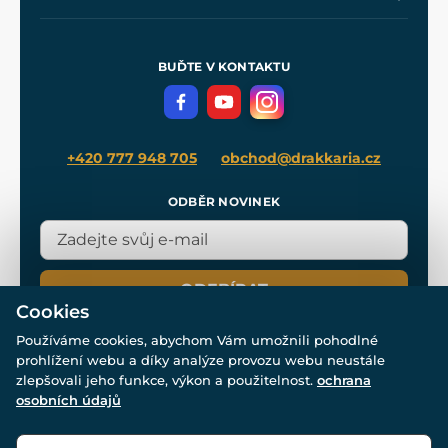
Naše dílny
Nákup na splátky
Zakázková výroba
Pro média
Meče pro Kingdom Come
BUĎTE V KONTAKTU
Volná místa
Filmový merch
Blog
+420 777 948 705
obchod@drakkaria.cz
ODBĚR NOVINEK
ODEBÍRAT
Cookies
Používáme cookies, abychom Vám umožnili pohodlné
prohlížení webu a díky analýze provozu webu neustále
zlepšovali jeho funkce, výkon a použitelnost.
ochrana
osobních údajů
© Všechna práva vyhrazena. www.drakkaria.cz 2007-2026.
Powered by
Simplia.cz
, protected by reCAPTCHA.