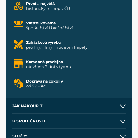
První a největší
historický e-shop v ČR
Vlastní kovárna
šperkařství i brašnářství
Zakázková výroba
pro hry, filmy i hudební kapely
Kamenná prodejna
otevřena 7 dní v týdnu
Doprava na cokoliv
od 79,- Kč
JAK NAKOUPIT
Kontakt a prodejny
O SPOLEČNOSTI
Obchodní podmínky
O nás
SLUŽBY
Velkoobchod