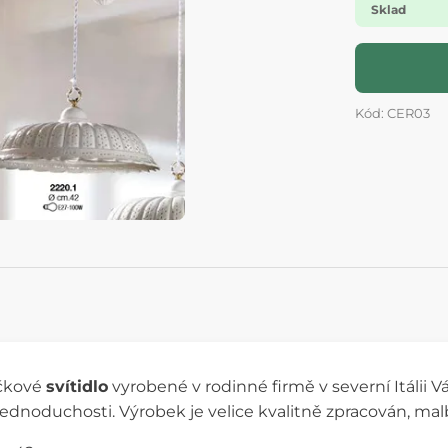
Sklad
Kód: CER03
čkové
svítidlo
vyrobené v rodinné firmě v severní Itálii V
 jednoduchosti. Výrobek je velice kvalitně zpracován, ma