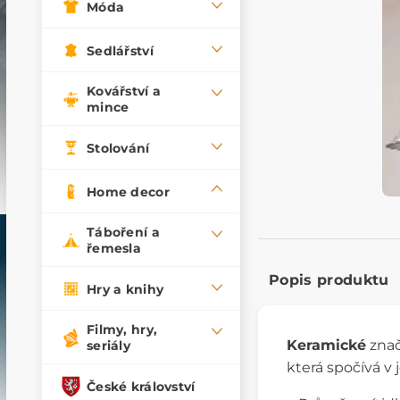
Móda
Sedlářství
Kovářství a
mince
Stolování
Home decor
Táboření a
řemesla
Popis produktu
Hry a knihy
Filmy, hry,
Keramické
zna
seriály
která spočívá v
České království