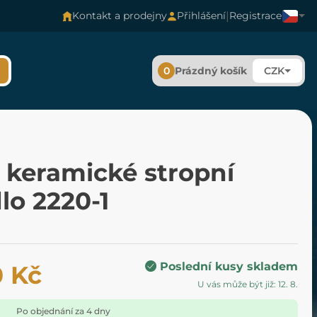
|
Kontakt a prodejny
Přihlášení
Registrace
0
Prázdný košík
CZK
 keramické stropní
dlo 2220-1
Poslední kusy skladem
0 Kč
U vás může být již: 12. 8.
Po objednání za 4 dny