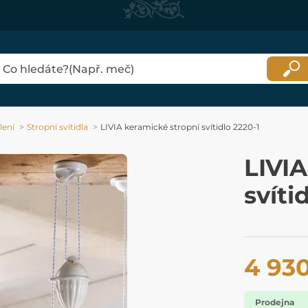
lení
Stropní svítidla
LIVIA keramické stropní svítidlo 2220-1
LIVIA
svíti
4 93
Prodejna