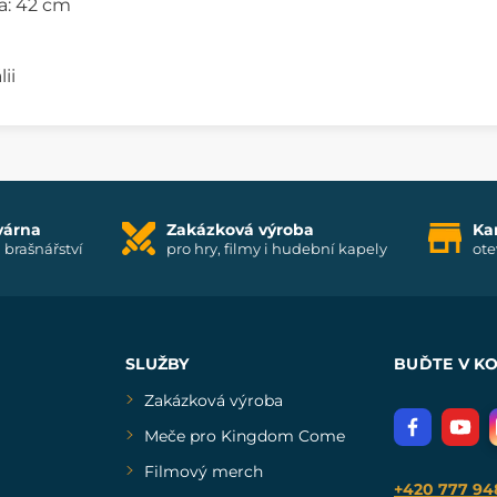
a: 42 cm
ii
várna
Zakázková výroba
Ka
i brašnářství
pro hry, filmy i hudební kapely
ote
SLUŽBY
BUĎTE V K
Zakázková výroba
Meče pro Kingdom Come
Filmový merch
+420 777 94