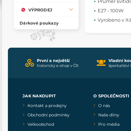
Průměr svítidl
VÝPRODEJ
E27 - 100W
Vyrobeno v Itál
Dárkové poukazy
První a největší
Vlastní ko
historický e-shop v ČR
šperkařství 
JAK NAKOUPIT
O SPOLEČNOSTI
Kontakt a prodejny
O nás
Obchodní podmínky
Naše dílny
Velkoobchod
Pro média