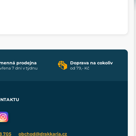
menná prodejna
Doprava na cokoliv
vřena 7 dní v týdnu
od 79,- Kč
ONTAKTU
8 705
obchod@drakkaria.cz