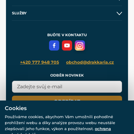
Obchodní podmínky
O nás
SLUŽBY
Velkoobchod
Naše dílny
Nákup na splátky
Zakázková výroba
Pro média
Meče pro Kingdom Come
BUĎTE V KONTAKTU
Volná místa
Filmový merch
Blog
+420 777 948 705
obchod@drakkaria.cz
ODBĚR NOVINEK
ODEBÍRAT
Cookies
Používáme cookies, abychom Vám umožnili pohodlné
prohlížení webu a díky analýze provozu webu neustále
zlepšovali jeho funkce, výkon a použitelnost.
ochrana