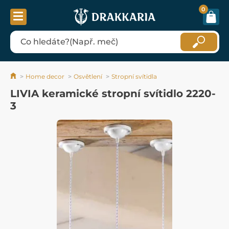
0
Home decor
Osvětlení
Stropní svítidla
LIVIA keramické stropní svítidlo 2220-
3