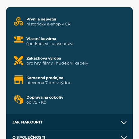
První a největší
historický e-shop v ČR
Vlastní kovárna
šperkařství i brašnářství
Zakázková výroba
pro hry, filmy i hudební kapely
Kamenná prodejna
otevřena 7 dní v týdnu
Doprava na cokoliv
od 79,- Kč
JAK NAKOUPIT
Kontakt a prodejny
O SPOLEČNOSTI