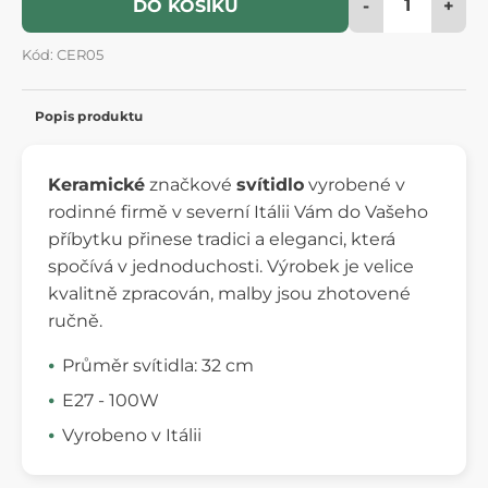
-
+
DO KOŠÍKU
Kód: CER05
Popis produktu
Keramické
značkové
svítidlo
vyrobené v
rodinné firmě v severní Itálii Vám do Vašeho
příbytku přinese tradici a eleganci, která
spočívá v jednoduchosti. Výrobek je velice
kvalitně zpracován, malby jsou zhotovené
ručně.
Průměr svítidla: 32 cm
E27 - 100W
Vyrobeno v Itálii