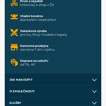
První a největší
historický e-shop v ČR
Vlastní kovárna
šperkařství i brašnářství
Zakázková výroba
pro hry, filmy i hudební kapely
Kamenná prodejna
otevřena 7 dní v týdnu
Doprava na cokoliv
od 79,- Kč
JAK NAKOUPIT
Kontakt a prodejny
O SPOLEČNOSTI
Obchodní podmínky
O nás
SLUŽBY
Velkoobchod