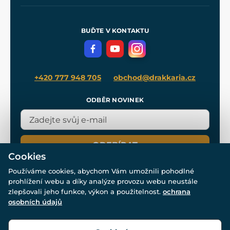
Naše dílny
Nákup na splátky
Zakázková výroba
Pro média
Meče pro Kingdom Come
BUĎTE V KONTAKTU
Volná místa
Filmový merch
Blog
+420 777 948 705
obchod@drakkaria.cz
ODBĚR NOVINEK
ODEBÍRAT
Cookies
Používáme cookies, abychom Vám umožnili pohodlné
prohlížení webu a díky analýze provozu webu neustále
zlepšovali jeho funkce, výkon a použitelnost.
ochrana
osobních údajů
© Všechna práva vyhrazena. www.drakkaria.cz 2007-2026.
Powered by
Simplia.cz
, protected by reCAPTCHA.