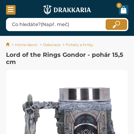
0
Home decor
Dekorace
Poháry a hrnky
Lord of the Rings Gondor - pohár 15,5
cm