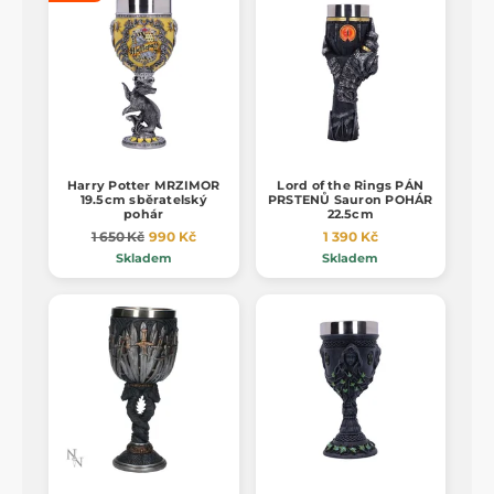
Harry Potter MRZIMOR
Lord of the Rings PÁN
19.5cm sběratelský
PRSTENŮ Sauron POHÁR
pohár
22.5cm
1 650 Kč
990 Kč
1 390 Kč
Skladem
Skladem