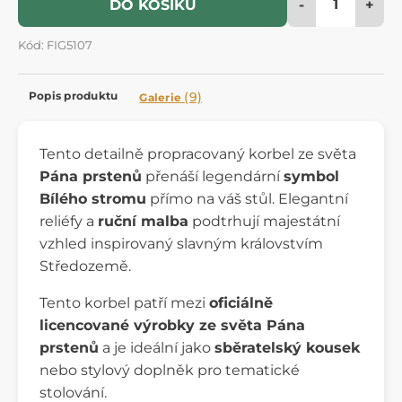
-
+
DO KOŠÍKU
Kód: FIG5107
Popis produktu
(9)
Galerie
Tento detailně propracovaný korbel ze světa
Pána prstenů
přenáší legendární
symbol
Bílého stromu
přímo na váš stůl. Elegantní
reliéfy a
ruční malba
podtrhují majestátní
vzhled inspirovaný slavným královstvím
Středozemě.
Tento korbel patří mezi
oficiálně
licencované výrobky ze světa Pána
prstenů
a je ideální jako
sběratelský kousek
nebo stylový doplněk pro tematické
stolování.