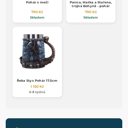
Pohár s meči
Panna, Matka a Stařena,
trojná Bohyně - pohár
790 Kč
790 Kč
Skladem
Skladem
Řeka Styx Pohár 17.5cm
1 150 Kč
6-8 týdnů