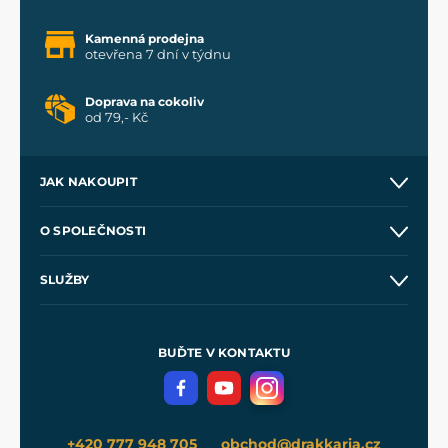
Kamenná prodejna
otevřena 7 dní v týdnu
Doprava na cokoliv
od 79,- Kč
JAK NAKOUPIT
Kontakt a prodejny
O SPOLEČNOSTI
Obchodní podmínky
O nás
SLUŽBY
Velkoobchod
Naše dílny
Nákup na splátky
Zakázková výroba
Pro média
Meče pro Kingdom Come
BUĎTE V KONTAKTU
Volná místa
Filmový merch
Blog
+420 777 948 705
obchod@drakkaria.cz