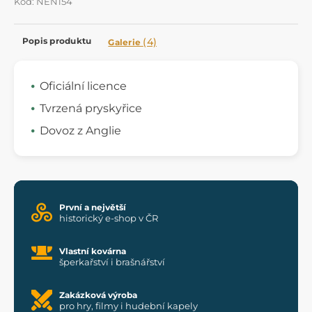
Kód: NEN154
Popis produktu
(4)
Galerie
Oficiální licence
Tvrzená pryskyřice
Dovoz z Anglie
První a největší
historický e-shop v ČR
Vlastní kovárna
šperkařství i brašnářství
Zakázková výroba
pro hry, filmy i hudební kapely