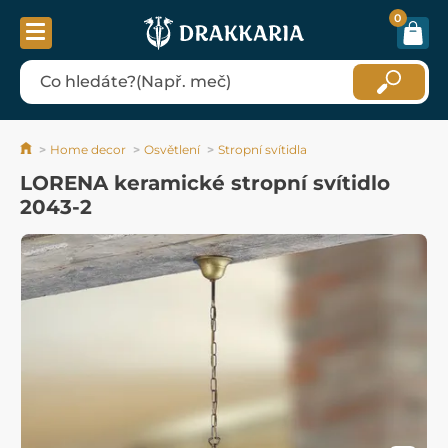
0
Home decor
Osvětlení
Stropní svítidla
LORENA keramické stropní svítidlo
2043-2