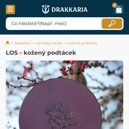
0
Sedlářství
Výrobky z kůže
Kožené podtácky
LOS - kožený podtácek