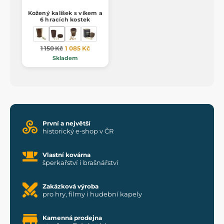
Kožený kalíšek s víkem a
6 hracích kostek
1 150 Kč
1 085 Kč
Skladem
První a největší
historický e-shop v ČR
Vlastní kovárna
šperkařství i brašnářství
Zakázková výroba
pro hry, filmy i hudební kapely
Kamenná prodejna