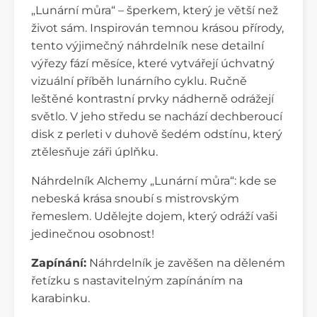
„Lunární můra“ – šperkem, který je větší než
život sám. Inspirován temnou krásou přírody,
tento výjimečný náhrdelník nese detailní
výřezy fází měsíce, které vytvářejí úchvatný
vizuální příběh lunárního cyklu. Ručně
leštěné kontrastní prvky nádherně odrážejí
světlo. V jeho středu se nachází dechberoucí
disk z perleti v duhově šedém odstínu, který
ztělesňuje záři úplňku.
Náhrdelník Alchemy „Lunární můra“: kde se
nebeská krása snoubí s mistrovským
řemeslem. Udělejte dojem, který odráží vaši
jedinečnou osobnost!
Zapínání:
Náhrdelník je zavěšen na děleném
řetízku s nastavitelným zapínáním na
karabinku.