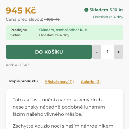
945 Kč
Skladem 5-10 ks
Odeslání za 4 dny
Cena před slevou:
1 100 Kč
Prodejna
Skladem, osobní odběr 10. 8.
Sklad
Odeslání za 4 dny
-
+
DO KOŠÍKU
Kód: ALC547
Popis produktu
(1)
(3)
Příslušenství
Galerie
Tato aktias – noční a velmi vzácný druh –
nese znaky nápadně podobné lunárním
fázím našeho vlivného Měsíce.
Zachyťte kouzlo noci s naším náhrdelníkem