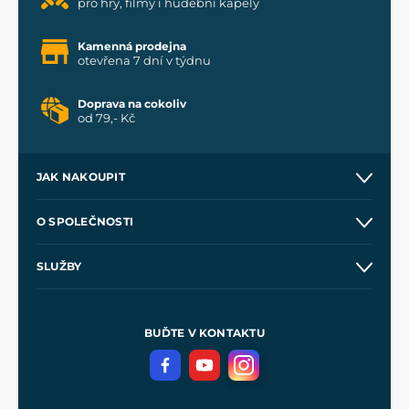
pro hry, filmy i hudební kapely
Kamenná prodejna
otevřena 7 dní v týdnu
Doprava na cokoliv
od 79,- Kč
JAK NAKOUPIT
Kontakt a prodejny
O SPOLEČNOSTI
Obchodní podmínky
O nás
SLUŽBY
Velkoobchod
Naše dílny
Nákup na splátky
Zakázková výroba
Pro média
Meče pro Kingdom Come
BUĎTE V KONTAKTU
Volná místa
Filmový merch
Blog