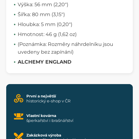
Výška: 56 mm (2,20")
Šířka: 80 mm (3,15")
Hloubka: 5 mm (0,20")
Hmotnost: 46 g (1,62 oz)
(Poznámka: Rozměry náhrdelníku jsou
uvedeny bez zapínání)
ALCHEMY ENGLAND
První a největší
historický e-shop v ČR
Vlastní kovárna
šperkařství i brašnářství
Zakázková výroba