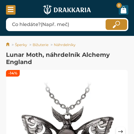
0
Šperky
Bižuterie
Náhrdelníky
Lunar Moth, náhrdelník Alchemy
England
-14%