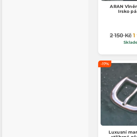
ARAN Vlněn
Irsko p
2 150 Kč
1
Sklad
-17%
Luxusní ma
stříbrná p