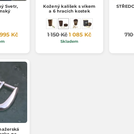
ý Svetr,
Kožený kalíšek s víkem
STŘEDO
ánský
a 6 hracích kostek
 995 Kč
1 150 Kč
1 085 Kč
710
em
Skladem
nažerská
řezka na