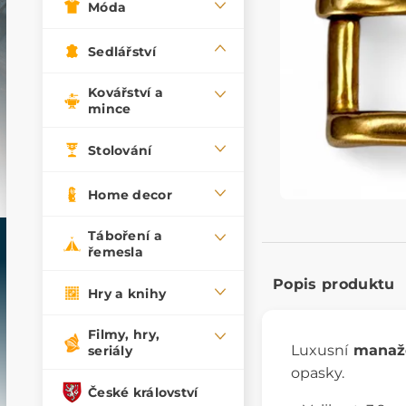
Móda
Sedlářství
Kovářství a
mince
Stolování
Home decor
Táboření a
řemesla
Popis produktu
Hry a knihy
Filmy, hry,
Luxusní
manaž
seriály
opasky.
České království