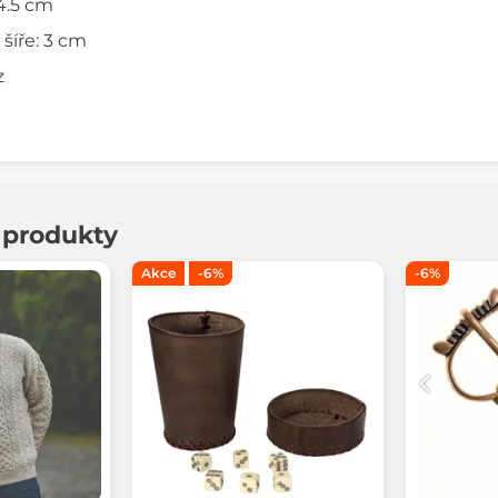
 4.5 cm
šíře: 3 cm
z
í produkty
Akce
-6%
-6%