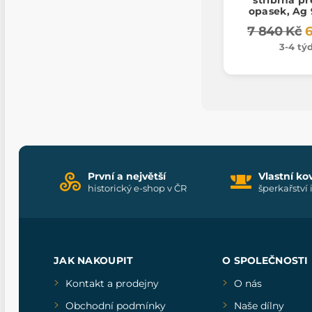
opasek, Ag 
7 840 Kč
6
3-4 tý
První a největší
Vlastní ko
historický e-shop v ČR
šperkařství 
JAK NAKOUPIT
O SPOLEČNOSTI
Kontakt a prodejny
O nás
Obchodní podmínky
Naše dílny