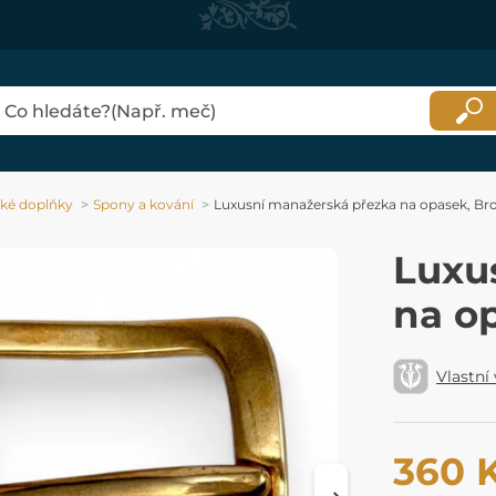
ké doplňky
Spony a kování
Luxusní manažerská přezka na opasek, Br
Luxu
na o
Vlastní
360 