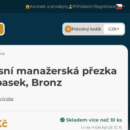
|
Kontakt a prodejny
Přihlášení
Registrace
0
Prázdný košík
CZK
onz
sní manažerská přezka
pasek, Bronz
 výroba
Skladem více než 10 ks
Kč
U vás může být již: 12. 8.