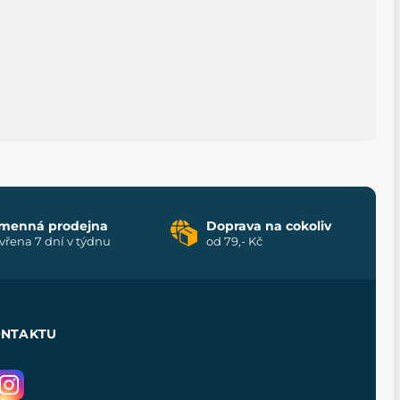
menná prodejna
Doprava na cokoliv
vřena 7 dní v týdnu
od 79,- Kč
ONTAKTU