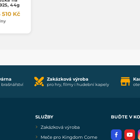
925, 44g
 510 Kč
dny
várna
Zakázková výroba
Ka
i brašnářství
pro hry, filmy i hudební kapely
ote
SLUŽBY
BUĎTE V K
Zakázková výroba
Meče pro Kingdom Come