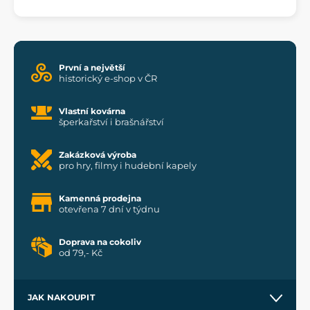
První a největší
historický e-shop v ČR
Vlastní kovárna
šperkařství i brašnářství
Zakázková výroba
pro hry, filmy i hudební kapely
Kamenná prodejna
otevřena 7 dní v týdnu
Doprava na cokoliv
od 79,- Kč
JAK NAKOUPIT