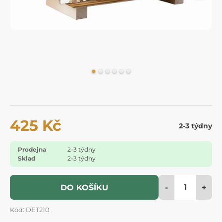
425 Kč
2-3 týdny
Prodejna
2-3 týdny
Sklad
2-3 týdny
-
+
DO KOŠÍKU
Kód: DET210