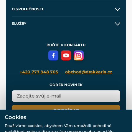
Kontakt a prodejny
O SPOLEČNOSTI
Obchodní podmínky
O nás
SLUŽBY
Velkoobchod
Naše dílny
Nákup na splátky
Zakázková výroba
Pro média
Meče pro Kingdom Come
BUĎTE V KONTAKTU
Volná místa
Filmový merch
Blog
+420 777 948 705
obchod@drakkaria.cz
ODBĚR NOVINEK
ODEBÍRAT
Cookies
Používáme cookies, abychom Vám umožnili pohodlné
prohlížení webu a díky analýze provozu webu neustále