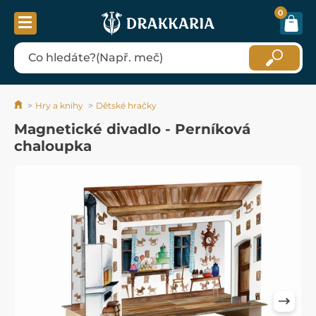
0
Hry a knihy
Dětské hračky
Magnetické divadlo - Perníková
chaloupka