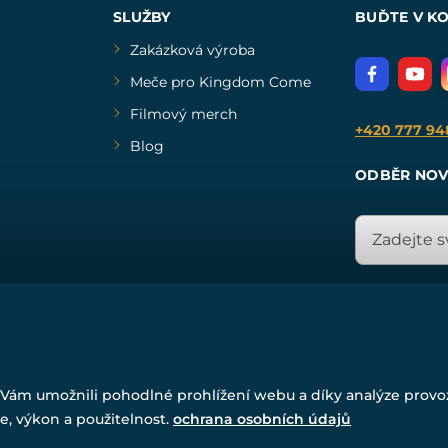
SLUŽBY
BUĎTE V K
Zakázková výroba
Meče pro Kingdom Come
Filmový merch
+420 777 94
Blog
ODBĚR NOV
© Všechna práva vyhrazena. www.drakkaria.cz 2007-2026.
Powered by
Simplia.cz
, protected by reCAPTCHA.
Vám umožnili pohodlné prohlížení webu a díky analýze prov
e, výkon a použitelnost.
ochrana osobních údajů