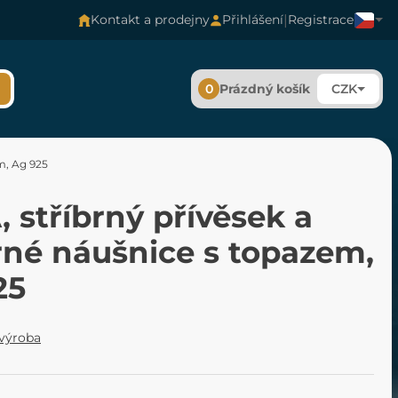
|
Kontakt a prodejny
Přihlášení
Registrace
0
Prázdný košík
CZK
m, Ag 925
 stříbrný přívěsek a
rné náušnice s topazem,
25
 výroba