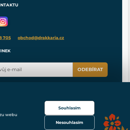
ONTAKTU
8 705
obchod@drakkaria.cz
INEK
ODEBÍRAT
Souhlasím
ozu webu
Nesouhlasím