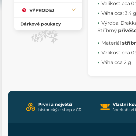
Velikost cca 0
VÝPRODEJ
Váha cca: 3,4 g
Výroba: Drakka
Dárkové poukazy
Stříbrný
přívěš
Materiál
stříb
Velikost cca 0
Váha cca 2 g
První a největší
Vlastní ko
historický e-shop v ČR
šperkařství 