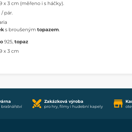
,9 x 3 cm (měřeno i s háčky).
 / pár.
ria
ek
s broušeným
topazem
.
ro
925,
topaz
,9 x 3 cm
várna
Zakázková výroba
Ka
i brašnářství
pro hry, filmy i hudební kapely
ote