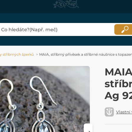
y stříbrných šperků
MAIA, stříbrný přívěsek a stříbrné náušnice s topaze
MAIA,
stříb
Ag 9
Vlastní