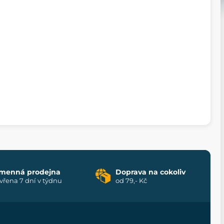
menná prodejna
Doprava na cokoliv
vřena 7 dní v týdnu
od 79,- Kč