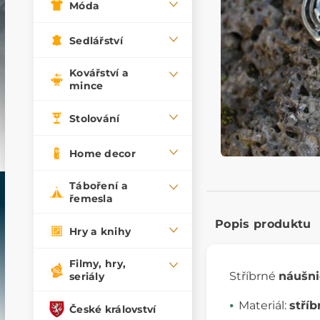
Móda
Sedlářství
Kovářství a
mince
Stolování
Home decor
Táboření a
řemesla
Popis produktu
Hry a knihy
Filmy, hry,
Stříbrné
náušni
seriály
Materiál:
stříb
České království