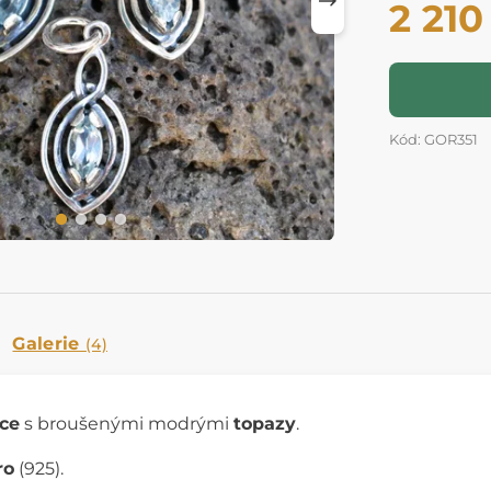
2 210
Kód: GOR351
Galerie
(4)
ce
s broušenými modrými
topazy
.
ro
(925).