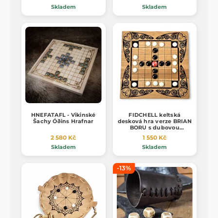
Skladem
Skladem
HNEFATAFL - Vikinské
FIDCHELL keltská
Šachy Óðins Hrafnar
desková hra verze BRIAN
BORU s dubovou
deskou, sklo
2 580 Kč
1 550 Kč
Skladem
Skladem
-13%