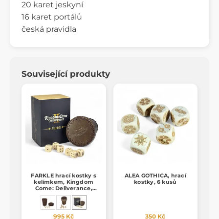
20 karet jeskyní
16 karet portálů
česká pravidla
Související produkty
FARKLE hrací kostky s
ALEA GOTHICA, hrací
kelímkem, Kingdom
kostky, 6 kusů
Come: Deliverance,
oficiální merch
995 Kč
350 Kč