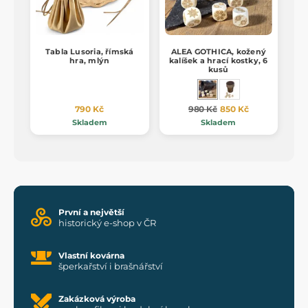
Tabla Lusoria, římská
ALEA GOTHICA, kožený
hra, mlýn
kalíšek a hrací kostky, 6
kusů
790 Kč
980 Kč
850 Kč
Skladem
Skladem
První a největší
historický e-shop v ČR
Vlastní kovárna
šperkařství i brašnářství
Zakázková výroba