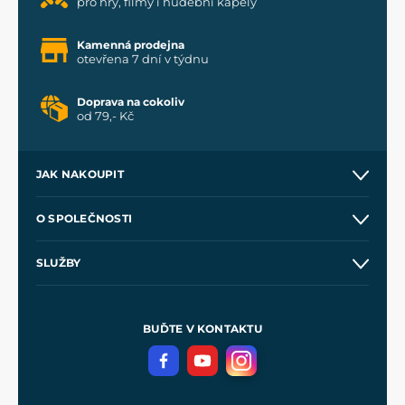
pro hry, filmy i hudební kapely
Kamenná prodejna
otevřena 7 dní v týdnu
Doprava na cokoliv
od 79,- Kč
JAK NAKOUPIT
Kontakt a prodejny
O SPOLEČNOSTI
Obchodní podmínky
O nás
SLUŽBY
Velkoobchod
Naše dílny
Nákup na splátky
Zakázková výroba
Pro média
Meče pro Kingdom Come
BUĎTE V KONTAKTU
Volná místa
Filmový merch
Blog