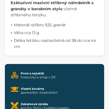
Exkluzivní masivní stříbrný náhrdelník s
granáty v barokním stylu
včetně
stříbrného řetízku.
Materiál: stříbro 925, granát
Váha cca 13 g
Délka řetízku nastavitelná od 38 do cca 44
cm
První a největší
historický e-shop v ČR
Vlastní kovárna
šperkařství i brašnářství
Zakázková výroba
pro hry, filmy i hudební kapely