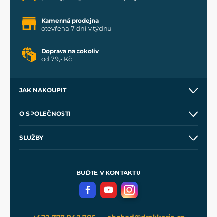
Kamenná prodejna
otevřena 7 dní v týdnu
Doprava na cokoliv
od 79,- Kč
JAK NAKOUPIT
Kontakt a prodejny
O SPOLEČNOSTI
Obchodní podmínky
O nás
SLUŽBY
Velkoobchod
Naše dílny
Nákup na splátky
Zakázková výroba
Pro média
Meče pro Kingdom Come
BUĎTE V KONTAKTU
Volná místa
Filmový merch
Blog
+420 777 948 705
obchod@drakkaria.cz