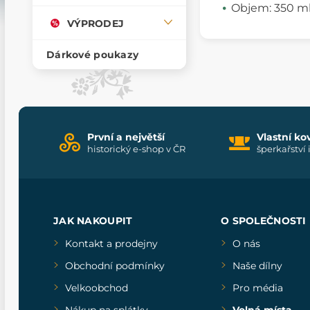
Objem: 350 m
VÝPRODEJ
Dárkové poukazy
První a největší
Vlastní ko
historický e-shop v ČR
šperkařství 
JAK NAKOUPIT
O SPOLEČNOSTI
Kontakt a prodejny
O nás
Obchodní podmínky
Naše dílny
Velkoobchod
Pro média