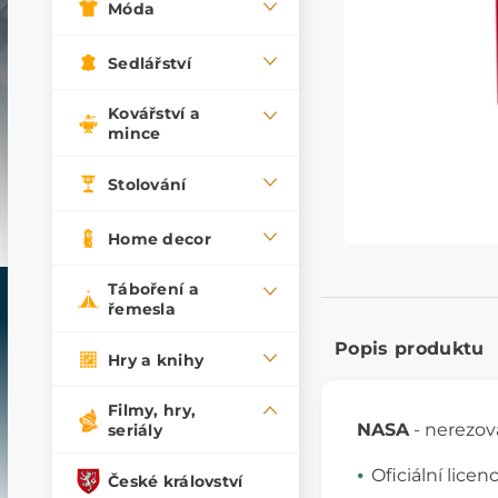
Móda
Sedlářství
Kovářství a
mince
Stolování
Home decor
Táboření a
řemesla
Popis produktu
Hry a knihy
Filmy, hry,
NASA
- nerezová
seriály
Oficiální lice
České království