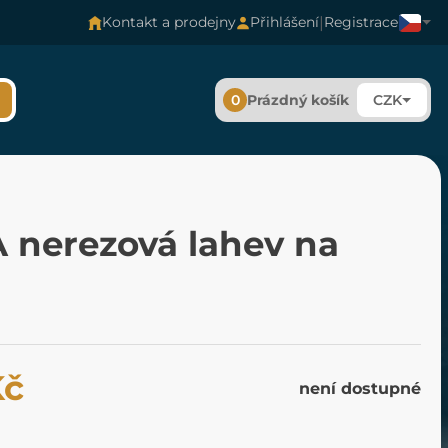
|
Kontakt a prodejny
Přihlášení
Registrace
0
Prázdný košík
CZK
 nerezová lahev na
Kč
není dostupné