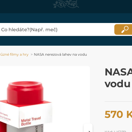
ůzné filmy a hry
NASA nerezová lahev na vodu
NASA
vodu
570 