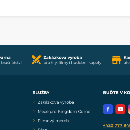
l
várna
Zakázková výroba
Ka
i brašnářství
pro hry, filmy i hudební kapely
ote
SLUŽBY
BUĎTE V K
Zakázková výroba
Meče pro Kingdom Come
Filmový merch
+420 777 94