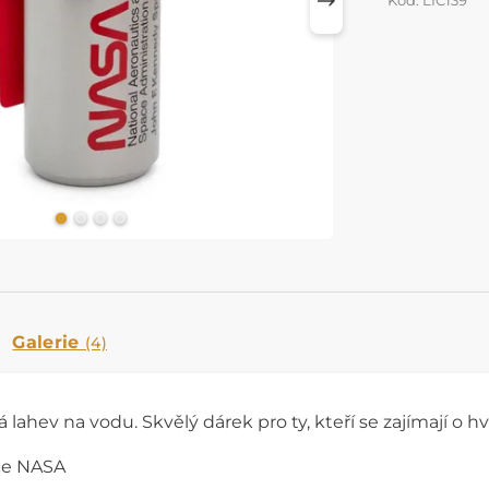
Kód: LIC139
Galerie
(4)
 lahev na vodu. Skvělý dárek pro ty, kteří se zajímají o h
nce NASA