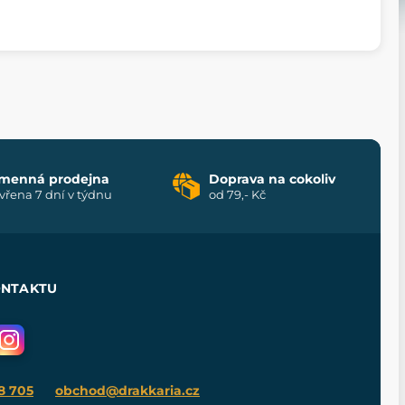
menná prodejna
Doprava na cokoliv
vřena 7 dní v týdnu
od 79,- Kč
ONTAKTU
8 705
obchod@drakkaria.cz