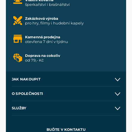
šperkařství i brašnářství
Zakázková výroba
pro hry, filmy i hudební kapely
Kamenná prodejna
otevřena 7 dní v týdnu
Doprava na cokoliv
od 79,- Kč
JAK NAKOUPIT
Kontakt a prodejny
O SPOLEČNOSTI
Obchodní podmínky
O nás
SLUŽBY
Velkoobchod
Naše dílny
Nákup na splátky
Zakázková výroba
Pro média
Meče pro Kingdom Come
BUĎTE V KONTAKTU