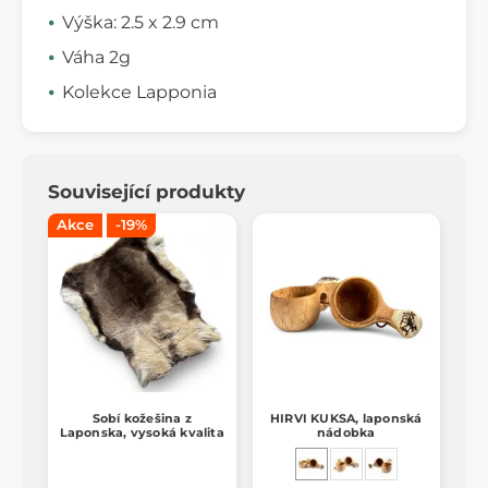
Výška: 2.5 x 2.9 cm
Váha 2g
Kolekce Lapponia
Související produkty
Akce
-19%
Sobí kožešina z
HIRVI KUKSA, laponská
Laponska, vysoká kvalita
nádobka