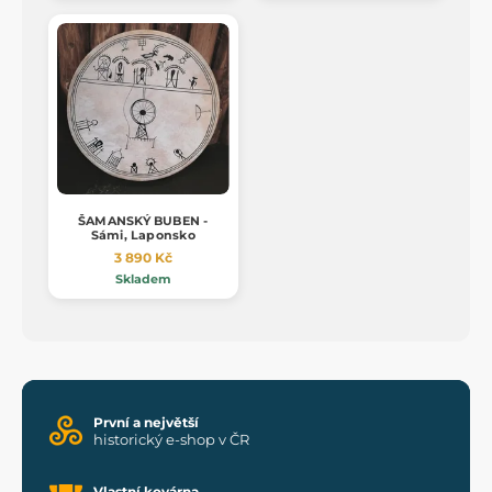
ŠAMANSKÝ BUBEN -
Sámi, Laponsko
3 890 Kč
Skladem
První a největší
historický e-shop v ČR
Vlastní kovárna