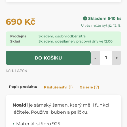
Skladem 5-10 ks
690 Kč
U vás může být již: 12. 8.
Prodejna
Skladem, osobní odběr zítra
Sklad
Skladem, odesíláme v pracovní dny ve 12:00
-
+
DO KOŠÍKU
Kód: LAP04
Popis produktu
(1)
(7)
Příslušenství
Galerie
Noaidi
je sámský šaman, který měl i funkci
léčitele. Používal buben a paličku.
Materiál: stříbro 925