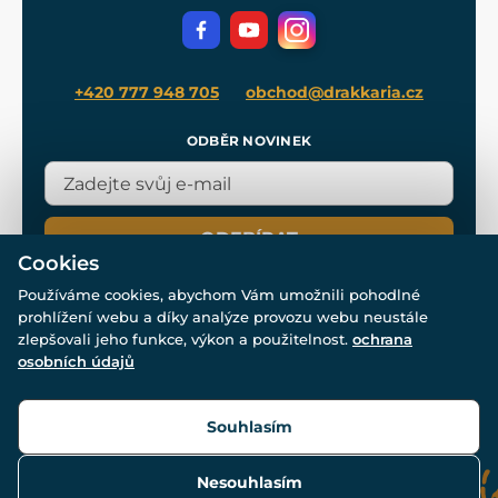
Volná místa
Filmový merch
Blog
+420 777 948 705
obchod@drakkaria.cz
ODBĚR NOVINEK
ODEBÍRAT
Cookies
Používáme cookies, abychom Vám umožnili pohodlné
prohlížení webu a díky analýze provozu webu neustále
zlepšovali jeho funkce, výkon a použitelnost.
ochrana
osobních údajů
© Všechna práva vyhrazena. www.drakkaria.cz 2007-2026.
Powered by
Simplia.cz
, protected by reCAPTCHA.
Souhlasím
Nesouhlasím