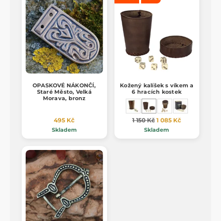
OPASKOVÉ NÁKONČÍ,
Kožený kalíšek s víkem a
Staré Město, Velká
6 hracích kostek
Morava, bronz
495 Kč
1 150 Kč
1 085 Kč
Skladem
Skladem