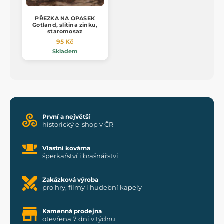
PŘEZKA NA OPASEK
Gotland, slitina zinku,
staromosaz
95 Kč
Skladem
První a největší
historický e-shop v ČR
Vlastní kovárna
šperkařství i brašnářství
Zakázková výroba
pro hry, filmy i hudební kapely
Kamenná prodejna
otevřena 7 dní v týdnu