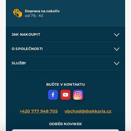
Doprava na cokoliv
od 79,- Kč
JAK NAKOUPIT
Kontakt a prodejny
O SPOLEČNOSTI
Obchodní podmínky
O nás
SLUŽBY
Velkoobchod
Naše dílny
Nákup na splátky
Zakázková výroba
Pro média
Meče pro Kingdom Come
BUĎTE V KONTAKTU
Volná místa
Filmový merch
Blog
+420 777 948 705
obchod@drakkaria.cz
ODBĚR NOVINEK