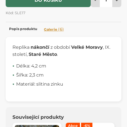
DO KOŠÍKU
Kód: SLE17
Popis produktu
(6)
Galerie
Replika
nákončí
z období
Velké Moravy
, IX.
století,
Staré Město
.
Délka: 4,2 cm
Šířka: 2,3 cm
Materiál: slitina zinku
Související produkty
Akce
-6%