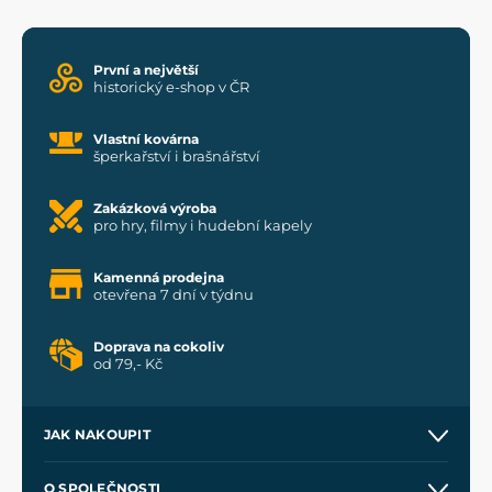
První a největší
historický e-shop v ČR
Vlastní kovárna
šperkařství i brašnářství
Zakázková výroba
pro hry, filmy i hudební kapely
Kamenná prodejna
otevřena 7 dní v týdnu
Doprava na cokoliv
od 79,- Kč
JAK NAKOUPIT
Kontakt a prodejny
O SPOLEČNOSTI