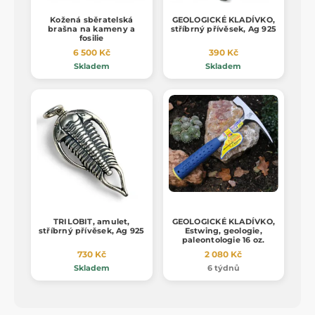
Kožená sběratelská
GEOLOGICKÉ KLADÍVKO,
brašna na kameny a
stříbrný přívěsek, Ag 925
fosilie
6 500 Kč
390 Kč
Skladem
Skladem
TRILOBIT, amulet,
GEOLOGICKÉ KLADÍVKO,
stříbrný přívěsek, Ag 925
Estwing, geologie,
paleontologie 16 oz.
730 Kč
2 080 Kč
Skladem
6 týdnů