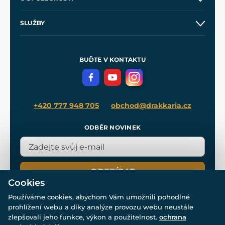
Obchodní podmínky
O nás
SLUŽBY
Velkoobchod
Naše dílny
Nákup na splátky
Zakázková výroba
Pro média
Meče pro Kingdom Come
BUĎTE V KONTAKTU
Volná místa
Filmový merch
Blog
+420 777 948 705
obchod@drakkaria.cz
ODBĚR NOVINEK
ODEBÍRAT
Cookies
Používáme cookies, abychom Vám umožnili pohodlné
prohlížení webu a díky analýze provozu webu neustále
zlepšovali jeho funkce, výkon a použitelnost.
ochrana