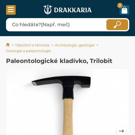
0
Táboření a řemesla
Archeologie, geologie
Geologie a paleontologie
Paleontologické kladívko, Trilobit