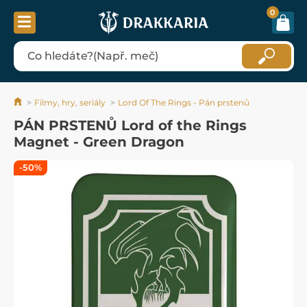
0
Filmy, hry, seriály
Lord Of The Rings - Pán prstenů
PÁN PRSTENŮ Lord of the Rings
Magnet - Green Dragon
-50%