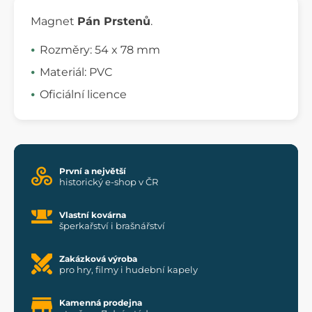
Magnet
Pán Prstenů
.
Rozměry: 54 x 78 mm
Materiál: PVC
Oficiální licence
První a největší
historický e-shop v ČR
Vlastní kovárna
šperkařství i brašnářství
Zakázková výroba
pro hry, filmy i hudební kapely
Kamenná prodejna