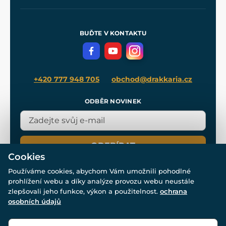
Naše dílny
Nákup na splátky
Zakázková výroba
Pro média
Meče pro Kingdom Come
BUĎTE V KONTAKTU
Volná místa
Filmový merch
Blog
+420 777 948 705
obchod@drakkaria.cz
ODBĚR NOVINEK
ODEBÍRAT
Cookies
Používáme cookies, abychom Vám umožnili pohodlné
prohlížení webu a díky analýze provozu webu neustále
zlepšovali jeho funkce, výkon a použitelnost.
ochrana
osobních údajů
© Všechna práva vyhrazena. www.drakkaria.cz 2007-2026.
Powered by
Simplia.cz
, protected by reCAPTCHA.