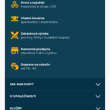
První a největší
historický e-shop v ČR
Vlastní kovárna
šperkařství i brašnářství
Zakázková výroba
pro hry, filmy i hudební kapely
Kamenná prodejna
otevřena 7 dní v týdnu
Doprava na cokoliv
od 79,- Kč
JAK NAKOUPIT
Kontakt a prodejny
O SPOLEČNOSTI
Obchodní podmínky
O nás
SLUŽBY
Velkoobchod